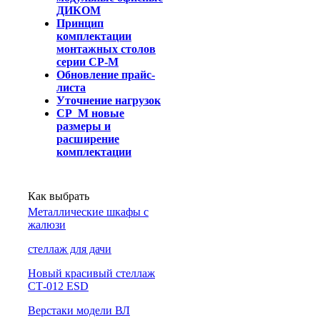
ДИКОМ
Принцип
комплектации
монтажных столов
серии СР-М
Обновление прайс-
листа
Уточнение нагрузок
СР_М новые
размеры и
расширение
комплектации
Как выбрать
Металлические шкафы с
жалюзи
cтеллаж для дачи
Новый красивый стеллаж
СТ-012 ESD
Верстаки модели ВЛ