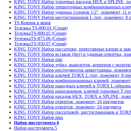
KING TONY Набор торцевых насадок HEX и SPLINE, лож
KING TONY Набор трещоточных комбинированных ключе
KING TONY Набор ударных головок 1/2", ложемент, 11 
KING TONY Набор шестигранников L-тип, ложемент, 8 
TS Коврик в ящик
Тележка TS-800.01 (Серая)
ТележкаTS-800.05 (Серая)
ТележкаTS-875.06 (Серая)
ТележкаTS-950.07 (Серая)
KING TONY Набор пассатижи, переставные клещи и зажи
KING TONY Набор вставок (бит) и ударная отвертка, лож
KING TONY Набор min
KING TONY Набор зубил, выколоток, кернеров с молотко
KING TONY Набор инструментов арматурщика, ложемент
KING TONY Набор ключей TORX L-тип, ложемент, 8 пр
KING TONY Набор комбинированных ключей, ложемент,
KING TONY Набор накидных ключей и TORX L-образных
KING TONY Набор напильников, ключей торцевых Т-типа,
KING TONY Набор насадок HEX, TORX и SPLINE, ложем
KING TONY Набор отверток, ложемент, 10 предметов
KING TONY Набор отверток, ложемент, 24 предмета
KING TONY Набор пассатижей, шестигранников и TORX 
KING TONY Набор max
Набор инструмента 6
Набор инструмента 5