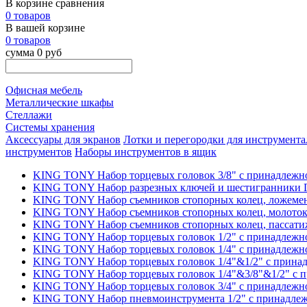
В корзине сравнения
0 товаров
В вашей корзине
0 товаров
сумма 0 руб
Офисная мебель
Металлические шкафы
Стеллажи
Системы хранения
Аксессуары для экранов
Лотки и перегородки для инструмента
инструментов
Наборы инструментов в ящик
KING TONY Набор торцевых головок 3/8" с принадлежно
KING TONY Набор разрезных ключей и шестигранники Г-
KING TONY Набор съемников стопорных колец, ложемент
KING TONY Набор съемников стопорных колец, молоток,
KING TONY Набор съемников стопорных колец, пассатиже
KING TONY Набор торцевых головок 1/2" с принадлежно
KING TONY Набор торцевых головок 1/4" с принадлежно
KING TONY Набор торцевых головок 1/4"&1/2" с принад
KING TONY Набор торцевых головок 1/4"&3/8"&1/2" с п
KING TONY Набор торцевых головок 3/4" с принадлежно
KING TONY Набор пневмоинструмента 1/2" с принадлежн