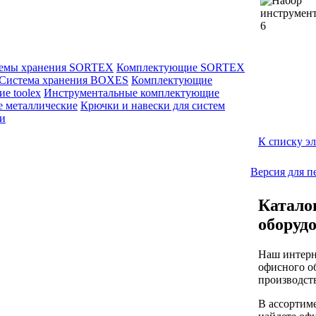
емы хранения SORTEX
Комплектующие SORTEX
Система хранения BOXES
Комплектующие
е toolex
Инструментальные комплектующие
е металлические
Крючки и навески для систем
ли
К списку э
Версия для п
Катало
оборуд
Наш интерн
офисного о
производств
В ассортим