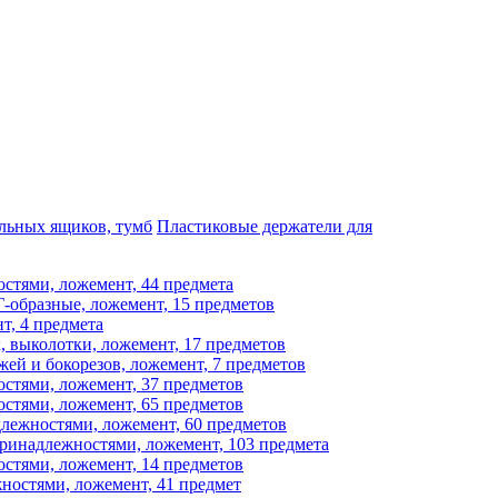
льных ящиков, тумб
Пластиковые держатели для
стями, ложемент, 44 предмета
образные, ложемент, 15 предметов
, 4 предмета
 выколотки, ложемент, 17 предметов
й и бокорезов, ложемент, 7 предметов
стями, ложемент, 37 предметов
стями, ложемент, 65 предметов
лежностями, ложемент, 60 предметов
ринадлежностями, ложемент, 103 предмета
стями, ложемент, 14 предметов
остями, ложемент, 41 предмет