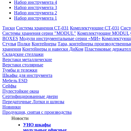
Набор инструмента 4
Набор инструмента 3
Набор инструмента 2
Набор инструмента 1
Тиски
Система хранения СТ-031
Комплектующие СТ-031
Сист
Системы хранения серии "MODUL"
Комплектующие MODUL
BOXES
Модули инструментальные серии «МИ»
Комплектующи
Стулья
Полки
Контейнеры
Тара, контейнеры производственны
хранения
Контейнеры и навески ДиКом
Пластиковые держате
Складские стеллажи
Верстаки металлические
Верстаки столярные
Тумбы и тележки
Шкафы для инструмента
Мебель ESD
Сейфы
Пулестойкие окна
Сертифицированные двери
Передаточные Лотки и шлюзы
Новинки
Продукция, снятая с производства
Новости
УНО шкафы
модульные офисные