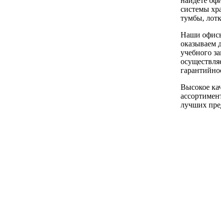
найдете оф
системы хра
тумбы, лот
Наши офисы
оказываем 
учебного за
осуществляе
гарантийно
Высокое ка
ассортимент
лучших пре