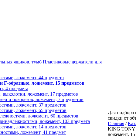
льных ящиков, тумб
Пластиковые держатели для
стями, ложемент, 44 предмета
 Г-образные, ложемент, 15 предметов
, 4 предмета
 выколотки, ложемент, 17 предметов
й и бокорезов, ложемент, 7 предметов
стями, ложемент, 37 предметов
стями, ложемент, 65 предметов
Для подбора 
лежностями, ложемент, 60 предметов
скидки от об
ринадлежностями, ложемент, 103 предмета
Главная
/
Кат
стями, ложемент, 14 предметов
KING TONY Н
остями, ложемент, 41 предмет
ложемент, 15