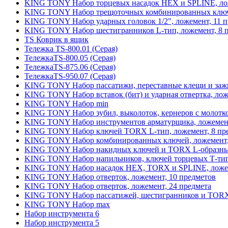
KING TONY Набор торцевых насадок HEX и SPLINE, лож
KING TONY Набор трещоточных комбинированных ключе
KING TONY Набор ударных головок 1/2", ложемент, 11 
KING TONY Набор шестигранников L-тип, ложемент, 8 
TS Коврик в ящик
Тележка TS-800.01 (Серая)
ТележкаTS-800.05 (Серая)
ТележкаTS-875.06 (Серая)
ТележкаTS-950.07 (Серая)
KING TONY Набор пассатижи, переставные клещи и зажи
KING TONY Набор вставок (бит) и ударная отвертка, лож
KING TONY Набор min
KING TONY Набор зубил, выколоток, кернеров с молотко
KING TONY Набор инструментов арматурщика, ложемент
KING TONY Набор ключей TORX L-тип, ложемент, 8 пр
KING TONY Набор комбинированных ключей, ложемент,
KING TONY Набор накидных ключей и TORX L-образных
KING TONY Набор напильников, ключей торцевых Т-типа,
KING TONY Набор насадок HEX, TORX и SPLINE, ложем
KING TONY Набор отверток, ложемент, 10 предметов
KING TONY Набор отверток, ложемент, 24 предмета
KING TONY Набор пассатижей, шестигранников и TORX 
KING TONY Набор max
Набор инструмента 6
Набор инструмента 5