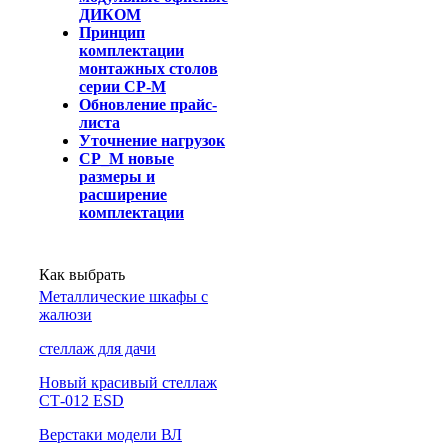
ДИКОМ
Принцип
комплектации
монтажных столов
серии СР-М
Обновление прайс-
листа
Уточнение нагрузок
СР_М новые
размеры и
расширение
комплектации
Как выбрать
Металлические шкафы с
жалюзи
cтеллаж для дачи
Новый красивый стеллаж
СТ-012 ESD
Верстаки модели ВЛ