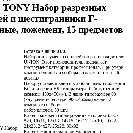
 TONY Набор разрезных
й и шестигранники Г-
ные, ложемент, 15 предметов
Вставка в ящик 01/03
Набор инструмента европейского производителя
UNION. Этот производитель предлагает
инструмент категории профессионал. При утере
комплектующих из набора возможен штучный
дозаказ.
Набор устанавливается в любой ящик тумб серии
ВС или серии ВЛ типоразмера 01 (внутренние
размеры 450х450мм). В ящик типоразмера 03
(внутренние размеры 900х450мм) входит 2
комплекта наборов.
набор ключей, 59 шт.):
Ключ рожковый (полированные головки): 6x7,
8x9, 10x11, 12x13, 14x15, 16x17, 18x19, 20x22,
21x23, 24x27, 25x28, 30x32
Y Набор
Ключ комбинированный удлинённый