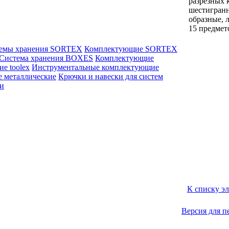
разрезных 
шестигранн
образные, 
15 предмет
емы хранения SORTEX
Комплектующие SORTEX
Система хранения BOXES
Комплектующие
е toolex
Инструментальные комплектующие
е металлические
Крючки и навески для систем
ли
К списку э
Версия для п