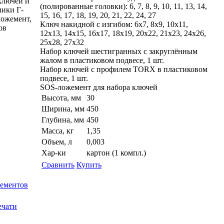
ключей и
(полированные головки): 6, 7, 8, 9, 10, 11, 13, 14,
ики Г-
15, 16, 17, 18, 19, 20, 21, 22, 24, 27
ложемент,
Ключ накидной с изгибом: 6x7, 8x9, 10x11,
ов
12x13, 14x15, 16x17, 18x19, 20x22, 21x23, 24x26,
25x28, 27x32
Набор ключей шестигранных с закруглённым
жалом в пластиковом подвесе, 1 шт.
Набор ключей с профилем TORX в пластиковом
подвесе, 1 шт.
SOS-ложемент для набора ключей
Высота, мм
30
Ширина, мм
450
Глубина, мм
450
Масса, кг
1,35
Объем, л
0,003
Хар-ки
картон (1 компл.)
Сравнить
Купить
лементов
ечати