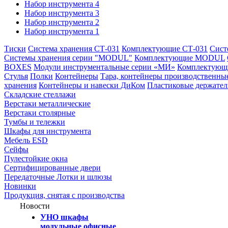
Набор инструмента 4
Набор инструмента 3
Набор инструмента 2
Набор инструмента 1
Тиски
Система хранения СТ-031
Комплектующие СТ-031
Сист
Системы хранения серии "MODUL"
Комплектующие MODUL
BOXES
Модули инструментальные серии «МИ»
Комплектующи
Стулья
Полки
Контейнеры
Тара, контейнеры производственны
хранения
Контейнеры и навески ДиКом
Пластиковые держате
Складские стеллажи
Верстаки металлические
Верстаки столярные
Тумбы и тележки
Шкафы для инструмента
Мебель ESD
Сейфы
Пулестойкие окна
Сертифицированные двери
Передаточные Лотки и шлюзы
Новинки
Продукция, снятая с производства
Новости
УНО шкафы
модульные офисные