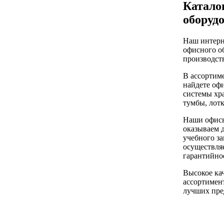
Катало
оборуд
Наш интерн
офисного о
производств
В ассортим
найдете оф
системы хра
тумбы, лот
Наши офисы
оказываем 
учебного за
осуществляе
гарантийно
Высокое ка
ассортимент
лучших пре