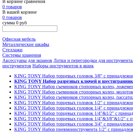
В корзине сравнения
0 товаров
В вашей корзине
0 товаров
сумма 0 руб
Офисная мебель
Металлические шкафы
Стеллажи
Системы хранения
Аксессуары для экранов
Лотки и перегородки для инструмента
инструментов
Наборы инструментов в ящик
KING TONY Набор торцевых головок 3/8" с принадлежно
KING TONY Набор разрезных ключей и шестигранники
KING TONY Набор съемников стопорных колец, ложемент
KING TONY Набор съемников стопорных колец, молоток,
KING TONY Набор съемников стопорных колец, пассатиже
KING TONY Набор торцевых головок 1/2" с принадлежно
KING TONY Набор торцевых головок 1/4" с принадлежно
KING TONY Набор торцевых головок 1/4"&1/2" с принад
KING TONY Набор торцевых головок 1/4"&3/8"&1/2" с п
KING TONY Набор торцевых головок 3/4" с принадлежно
KING TONY Набор пневмоинструмента 1/2" с принадлежн