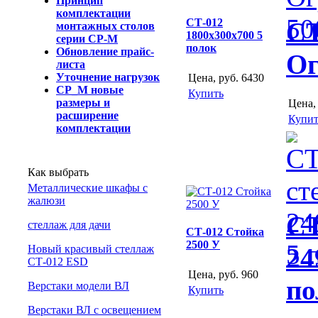
Принцип
комплектации
СТ-012
СТ
монтажных столов
1800х300х700 5
серии СР-М
полок
Обновление прайс-
Ог
листа
Уточнение нагрузок
Цена, руб.
6430
СР_М новые
Купить
размеры и
Цена,
расширение
Купит
комплектации
Как выбрать
Металлические шкафы с
жалюзи
СТ
cтеллаж для дачи
СТ-012 Стойка
2500 У
Новый красивый стеллаж
24
СТ-012 ESD
Цена, руб.
960
по
Верстаки модели ВЛ
Купить
Верстаки ВЛ с освещением