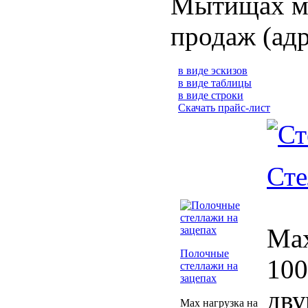
Мытищах м
продаж (адр
в виде эскизов
в виде таблицы
в виде строки
Скачать прайс-лист
Сте
Max
Полочные
100
стеллажи на
зацепах
дву
Max нагрузка на