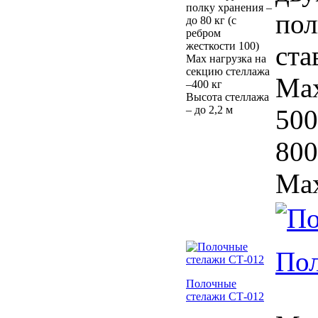
полку хранения –
пол
до 80 кг (с
ребром
жесткости 100)
ста
Max нагрузка на
секцию стеллажа
Max
–400 кг
Высота стеллажа
– до 2,2 м
500
800
Max
Пол
Полочные
стелажи СТ-012