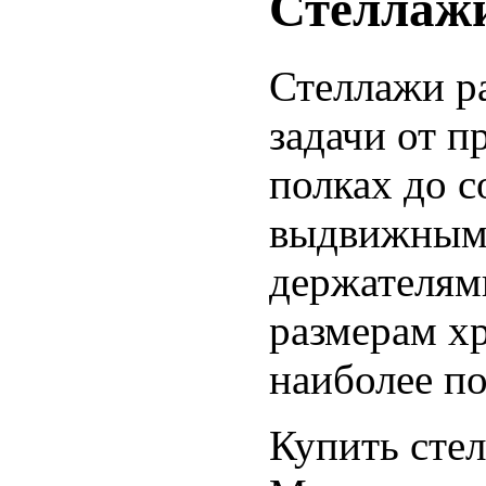
Стеллаж
Стеллажи р
задачи от п
полках до с
выдвижными
держателям
размерам х
наиболее п
Купить сте