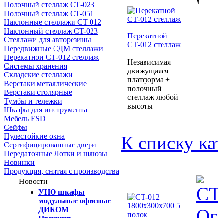
Полочный стеллаж СТ-023
Полочный стеллаж CT-051
Наклонные стеллажи СТ 012
Наклонный стеллаж CT-023
Перекатной
Стеллажи для авторезины
СТ-012 стеллаж
Передвижные СДМ стеллажи
Перекатной СТ-012 стеллаж
Независимая
Системы хранения
движущаяся
Складские стеллажи
платформа +
Верстаки металлические
полочный
Верстаки столярные
стеллаж любой
Тумбы и тележки
высоты
Шкафы для инструмента
Мебель ESD
Сейфы
Пулестойкие окна
К списку ка
Сертифицированные двери
Передаточные Лотки и шлюзы
Новинки
Продукция, снятая с производства
Новости
УНО шкафы
модульные офисные
ДИКОМ