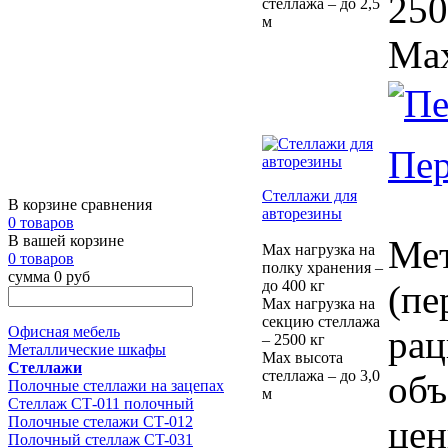
250
стеллажа – до 2,5
м
Max
Пе
Стеллажи для
В корзине сравнения
авторезины
0 товаров
В вашей корзине
Мет
Max нагрузка на
0 товаров
полку хранения –
сумма 0 руб
до 400 кг
(пе
Max нагрузка на
секцию стеллажа
рац
Офисная мебель
– 2500 кг
Металлические шкафы
Max высота
Стеллажи
стеллажа – до 3,0
объ
Полочные стеллажи на зацепах
м
Стеллаж СТ-011 полочный
цен
Полочные стелажи СТ-012
Полочный стеллаж CT-031