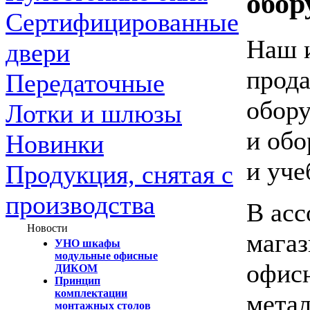
обор
Сертифицированные
Наш и
двери
прода
Передаточные
обору
Лотки и шлюзы
и обо
Новинки
и уче
Продукция, снятая с
производства
В асс
Новости
магаз
УНО шкафы
модульные офисные
офисн
ДИКОМ
Принцип
комплектации
мета
монтажных столов