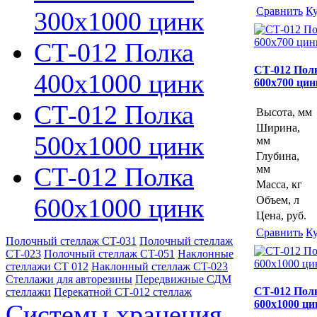
Сравнить
К
300х1000 цинк
СТ-012 Полка
СТ-012 Пол
400х1000 цинк
600х700 цин
СТ-012 Полка
Высота, мм
Ширина,
500х1000 цинк
мм
Глубина,
СТ-012 Полка
мм
Масса, кг
600х1000 цинк
Объем, л
Цена, руб.
Сравнить
К
Полочный стеллаж CT-031
Полочный стеллаж
СТ-023
Полочный стеллаж CT-051
Наклонные
стеллажи СТ 012
Наклонный стеллаж CT-023
Стеллажи для авторезины
Передвижные СДМ
СТ-012 Пол
стеллажи
Перекатной СТ-012 стеллаж
600х1000 ци
Системы хранения