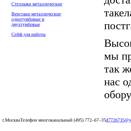
Стеллажи металлические
такел
Верстаки металлические
однотумбовые и
постг
двухтумбовые
Сейф для работы
Высок
мы пр
так ж
нас о
обору
г.Москва
Телефон многоканальный (495) 772‒67‒35
d7726735@y