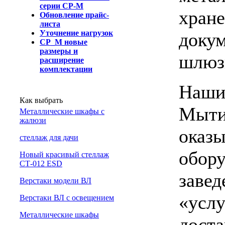
серии СР-М
хране
Обновление прайс-
листа
Уточнение нагрузок
докум
СР_М новые
размеры и
шлюз
расширение
комплектации
Наши 
Как выбрать
Мыти
Металлические шкафы с
жалюзи
оказы
cтеллаж для дачи
обору
Новый красивый стеллаж
СТ-012 ESD
завед
Верстаки модели ВЛ
«услу
Верстаки ВЛ с освещением
Металлические шкафы
доста