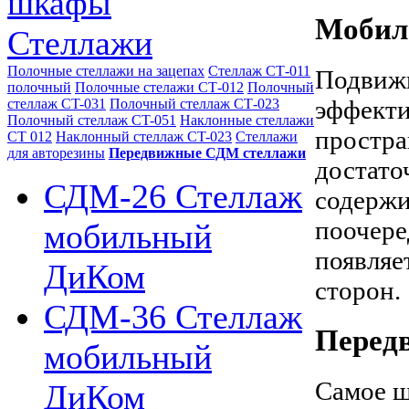
шкафы
Мобил
Стеллажи
Полочные стеллажи на зацепах
Стеллаж СТ-011
Подвижн
полочный
Полочные стелажи СТ-012
Полочный
эффекти
стеллаж CT-031
Полочный стеллаж СТ-023
Полочный стеллаж CT-051
Наклонные стеллажи
простра
СТ 012
Наклонный стеллаж CT-023
Стеллажи
для авторезины
Передвижные СДМ стеллажи
достато
СДМ-26 Стеллаж
содержи
поочере
мобильный
появляе
ДиКом
сторон.
СДМ-36 Стеллаж
Перед
мобильный
Самое ш
ДиКом