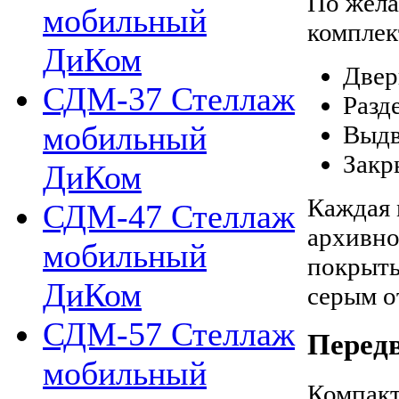
По жела
мобильный
комплек
ДиКом
Двер
СДМ-37 Стеллаж
Разд
мобильный
Выдв
Закр
ДиКом
Каждая 
СДМ-47 Стеллаж
архивно
мобильный
покрыты
ДиКом
серым о
СДМ-57 Стеллаж
Перед
мобильный
Компакт