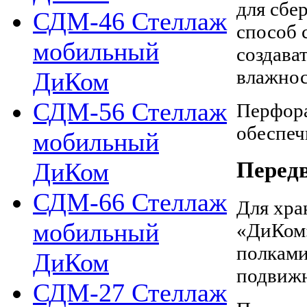
для сбе
СДМ-46 Стеллаж
способ 
мобильный
создава
влажнос
ДиКом
СДМ-56 Стеллаж
Перфора
обеспеч
мобильный
ДиКом
Перед
СДМ-66 Стеллаж
Для хра
мобильный
«ДиКом»
полками
ДиКом
подвижн
СДМ-27 Стеллаж