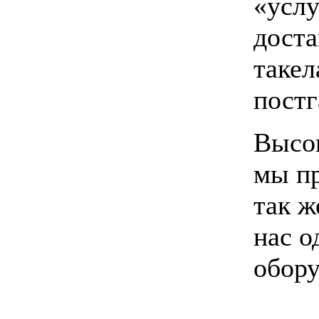
«услу
доста
такел
постг
Высок
мы пр
так ж
нас о
обору