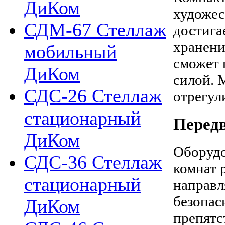
ДиКом
художес
СДМ-67 Стеллаж
достига
хранени
мобильный
сможет 
ДиКом
силой. 
СДС-26 Стеллаж
отрегул
стационарный
Перед
ДиКом
Оборудо
СДС-36 Стеллаж
комнат 
стационарный
направл
безопас
ДиКом
препят