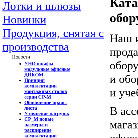
Ката
Лотки и шлюзы
обор
Новинки
Продукция, снятая с
Наш и
производства
прода
Новости
обору
УНО шкафы
модульные офисные
ДИКОМ
и обо
Принцип
комплектации
и уче
монтажных столов
серии СР-М
Обновление прайс-
В асс
листа
Уточнение нагрузок
СР_М новые
магаз
размеры и
расширение
офисн
комплектации