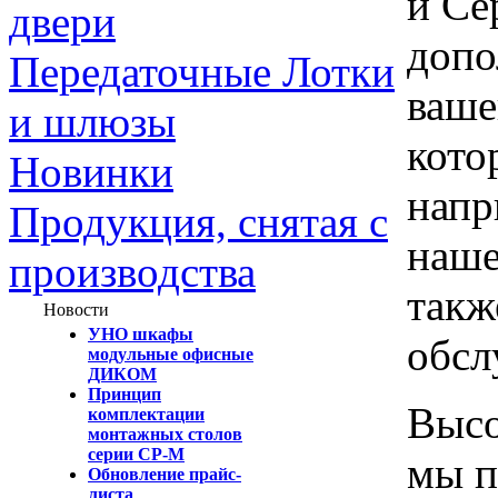
и Се
двери
допо
Передаточные Лотки
ваше
и шлюзы
кото
Новинки
напр
Продукция, снятая с
наше
производства
такж
Новости
УНО шкафы
обсл
модульные офисные
ДИКОМ
Принцип
Высо
комплектации
монтажных столов
серии СР-М
мы п
Обновление прайс-
листа