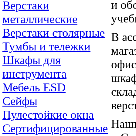
и об
Верстаки
учеб
металлические
Верстаки столярные
В ас
Тумбы и тележки
мага
Шкафы для
офис
инструмента
шкаф
Мебель ESD
скла
Сейфы
верс
Пулестойкие окна
Наши
Сертифицированные