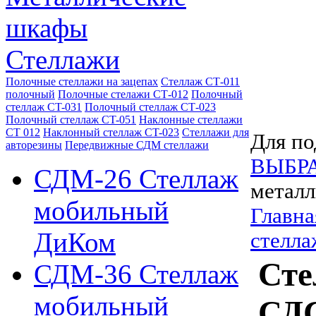
шкафы
Стеллажи
Полочные стеллажи на зацепах
Стеллаж СТ-011
полочный
Полочные стелажи СТ-012
Полочный
стеллаж CT-031
Полочный стеллаж СТ-023
Полочный стеллаж CT-051
Наклонные стеллажи
СТ 012
Наклонный стеллаж CT-023
Стеллажи для
Для по
авторезины
Передвижные СДМ стеллажи
ВЫБР
СДМ-26 Стеллаж
металл
мобильный
Главна
ДиКом
стелла
Сте
СДМ-36 Стеллаж
мобильный
СДС