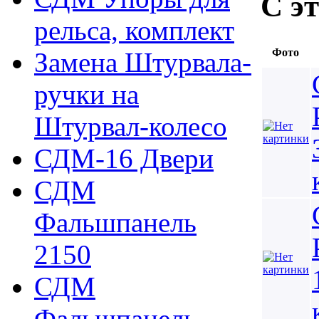
С э
рельса, комплект
Фото
Замена Штурвала-
ручки на
Штурвал-колесо
СДМ-16 Двери
СДМ
Фальшпанель
2150
СДМ
Фальшпанель