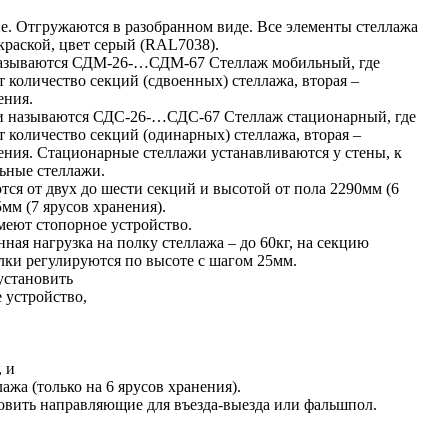
е. Отгружаются в разобранном виде. Все элементы стеллажа
раской, цвет серый (RAL7038).
азываются СДМ-26-…СДМ-67 Стеллаж мобильный, где
т количество секций (сдвоенных) стеллажа, вторая –
ения.
и называются СДС-26-…СДС-67 Стеллаж стационарный, где
т количество секций (одинарных) стеллажа, вторая –
ения. Стационарные стеллажи устанавливаются у стены, к
ьные стеллажи.
ся от двух до шести секций и высотой от пола 2290мм (6
мм (7 ярусов хранения).
еют стопорное устройство.
ная нагрузка на полку стеллажа – до 60кг, на секцию
олки регулируются по высоте с шагом 25мм.
установить
 устройство,
, и
ажа (только на 6 ярусов хранения).
овить направляющие для въезда-выезда или фальшпол.