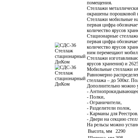
помещения.
Стеллажи металлически
окрашены порошковой к
Стеллажи мобильные н
первая цифра обозначае
количество ярусов хран
Стационарные стеллаж
первая цифра обозначае
количество ярусов хран
ним перемещают мобил
Стеллажи изготавливают
ярусов хранения) и 2625
Мобильные стеллажи им
Равномерно распределен
стеллажа – до 500кг. П
Дополнительно можно 
- Антиопрокидывающее
- Полки,
- Ограничители,
- Разделители полок,
- Карманы для Реестров
- Двери на секцию стелл
На рельсы можно устан
Высота, мм
2290
Ширина, мм
308