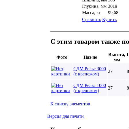
Глубина, мм
3019
Масса, кг
99,68
Сравнить
Купить
С этим товаром также п
Высота,
Фото
Наз-ие
мм
СДМ Рельс 3000
27
8
(с крепежом)
СДМ Рельс 1000
27
8
(с крепежом)
К списку элементов
Версия для печати