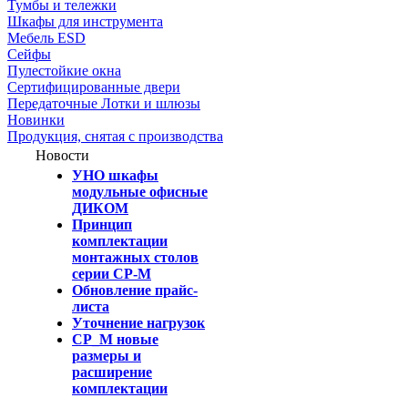
Тумбы и тележки
Шкафы для инструмента
Мебель ESD
Сейфы
Пулестойкие окна
Сертифицированные двери
Передаточные Лотки и шлюзы
Новинки
Продукция, снятая с производства
Новости
УНО шкафы
модульные офисные
ДИКОМ
Принцип
комплектации
монтажных столов
серии СР-М
Обновление прайс-
листа
Уточнение нагрузок
СР_М новые
размеры и
расширение
комплектации