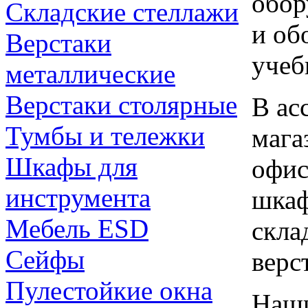
обор
Складские стеллажи
и об
Верстаки
учеб
металлические
Верстаки столярные
В ас
Тумбы и тележки
мага
Шкафы для
офис
инструмента
шкаф
Мебель ESD
скла
Сейфы
верс
Пулестойкие окна
Наши