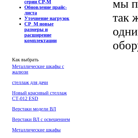
мы п
серии СР-М
Обновление прайс-
листа
так 
Уточнение нагрузок
СР_М новые
одни
размеры и
расширение
комплектации
обор
Как выбрать
Металлические шкафы с
жалюзи
cтеллаж для дачи
Новый красивый стеллаж
СТ-012 ESD
Верстаки модели ВЛ
Верстаки ВЛ с освещением
Металлические шкафы