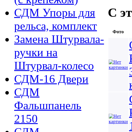
С э
СДМ Упоры для
рельса, комплект
Фото
Замена Штурвала-
ручки на
Штурвал-колесо
СДМ-16 Двери
СДМ
Фальшпанель
2150
СДМ