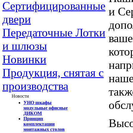
Сертифицированные
и Се
двери
допо
Передаточные Лотки
ваше
и шлюзы
кото
Новинки
напр
Продукция, снятая с
наше
производства
такж
Новости
обсл
УНО шкафы
модульные офисные
ДИКОМ
Принцип
Высо
комплектации
монтажных столов