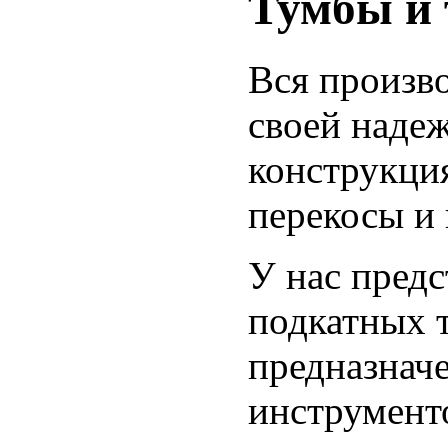
Тумбы и 
Вся произв
своей наде
конструкция
перекосы и
У нас пред
подкатных т
предназнач
инструменто