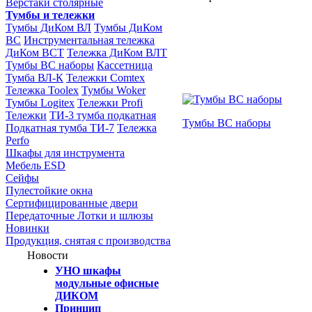
Верстаки столярные
Тумбы и тележки
Тумбы ДиКом ВЛ
Тумбы ДиКом
ВС
Инструментальная тележка
ДиКом ВСТ
Тележка ДиКом ВЛТ
Тумбы ВС наборы
Кассетница
Тумба ВЛ-К
Тележки Comtex
Тележка Toolex
Тумбы Woker
Тумбы Logitex
Тележки Profi
Тележки
ТИ-3 тумба подкатная
Тумбы ВС наборы
Подкатная тумба ТИ-7
Тележка
Perfo
Шкафы для инструмента
Мебель ESD
Сейфы
Пулестойкие окна
Сертифицированные двери
Передаточные Лотки и шлюзы
Новинки
Продукция, снятая с производства
Новости
УНО шкафы
модульные офисные
ДИКОМ
Принцип