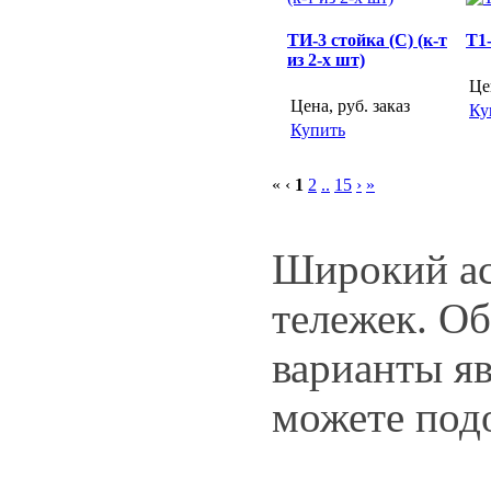
ТИ-3 стойка (С) (к-т
Т1
из 2-х шт)
Це
Цена, руб.
заказ
Ку
Купить
« ‹
1
2
..
15
›
»
Широкий ас
тележек. О
варианты я
можете под