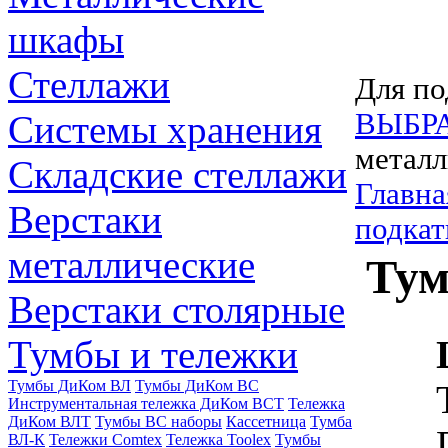
шкафы
Стеллажи
Для по
ВЫБР
Системы хранения
металл
Складские стеллажи
Главна
Верстаки
подкат
металлические
Тум
Верстаки столярные
Тумбы и тележки
Тумбы ДиКом ВЛ
Тумбы ДиКом ВС
Инструментальная тележка ДиКом ВСТ
Тележка
ДиКом ВЛТ
Тумбы ВС наборы
Кассетница
Тумба
ВЛ-К
Тележки Comtex
Тележка Toolex
Тумбы