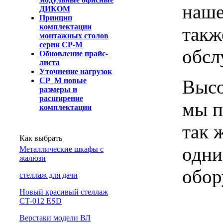
наше
ДИКОМ
Принцип
комплектации
такж
монтажных столов
серии СР-М
обсл
Обновление прайс-
листа
Уточнение нагрузок
Высо
СР_М новые
размеры и
расширение
мы п
комплектации
так 
Как выбрать
одни
Металлические шкафы с
жалюзи
обор
cтеллаж для дачи
Новый красивый стеллаж
СТ-012 ESD
Верстаки модели ВЛ