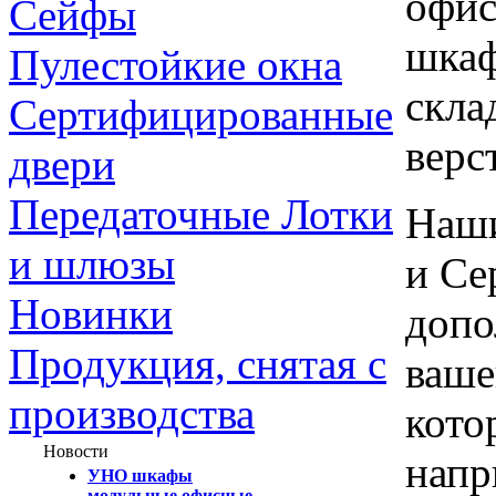
офис
Сейфы
шкаф
Пулестойкие окна
скла
Сертифицированные
верс
двери
Передаточные Лотки
Наши
и шлюзы
и Се
Новинки
допо
Продукция, снятая с
ваше
производства
кото
Новости
напр
УНО шкафы
модульные офисные