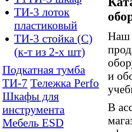
Кат
ТИ-3 лоток
обо
пластиковый
Наш 
ТИ-3 стойка (С)
прод
(к-т из 2-х шт)
обор
Подкатная тумба
и об
ТИ-7
Тележка Perfo
учеб
Шкафы для
В ас
инструмента
мага
Мебель ESD