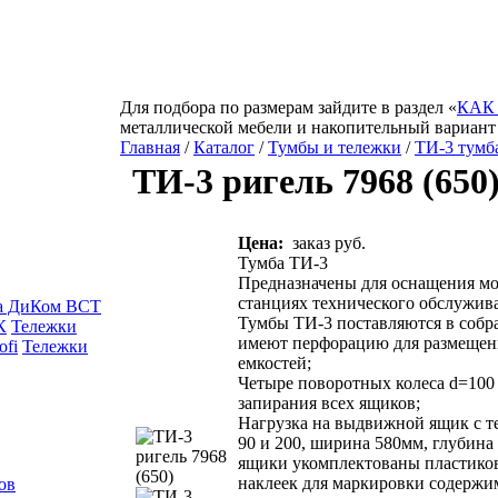
Для подбора по размерам зайдите в раздел «
КАК
металлической мебели и накопительный вариант
Главная
/
Каталог
/
Тумбы и тележки
/
ТИ-3 тумб
ТИ-3 ригель 7968 (650
Цена:
заказ руб.
Тумба ТИ-3
Предназначены для оснащения мо
станциях технического обслужива
ка ДиКом ВСТ
Тумбы ТИ-3 поставляются в собра
К
Тележки
имеют перфорацию для размещени
ofi
Тележки
емкостей;
Четыре поворотных колеса d=100 
запирания всех ящиков;
Нагрузка на выдвижной ящик с т
90 и 200, ширина 580мм, глубина
ящики укомплектованы пластико
наклеек для маркировки содержи
ов