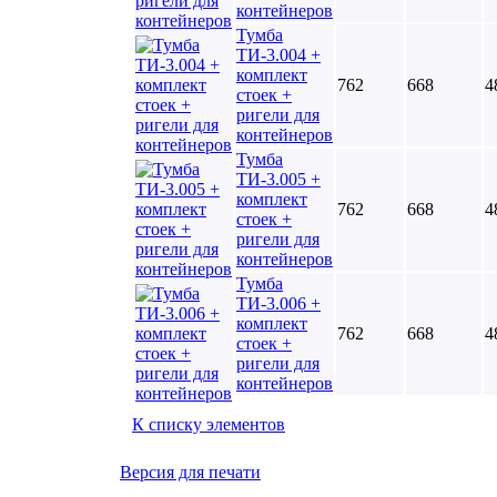
контейнеров
Тумба
ТИ-3.004 +
комплект
762
668
4
стоек +
ригели для
контейнеров
Тумба
ТИ-3.005 +
комплект
762
668
4
стоек +
ригели для
контейнеров
Тумба
ТИ-3.006 +
комплект
762
668
4
стоек +
ригели для
контейнеров
К списку элементов
Версия для печати