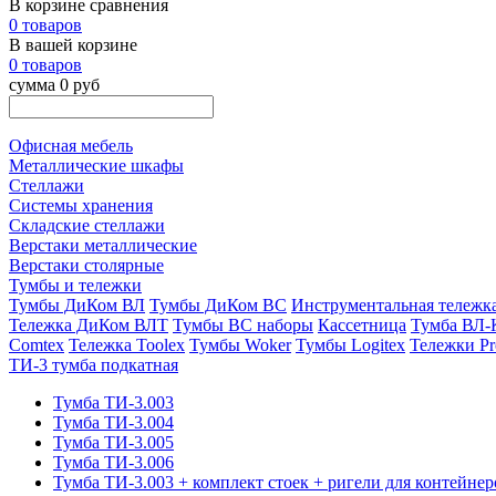
В корзине сравнения
0 товаров
В вашей корзине
0 товаров
сумма 0 руб
Офисная мебель
Металлические шкафы
Стеллажи
Системы хранения
Складские стеллажи
Верстаки металлические
Верстаки столярные
Тумбы и тележки
Тумбы ДиКом ВЛ
Тумбы ДиКом ВС
Инструментальная тележ
Тележка ДиКом ВЛТ
Тумбы ВС наборы
Кассетница
Тумба ВЛ-
Comtex
Тележка Toolex
Тумбы Woker
Тумбы Logitex
Тележки Pr
ТИ-3 тумба подкатная
Тумба ТИ-3.003
Тумба ТИ-3.004
Тумба ТИ-3.005
Тумба ТИ-3.006
Тумба ТИ-3.003 + комплект стоек + ригели для контейнер