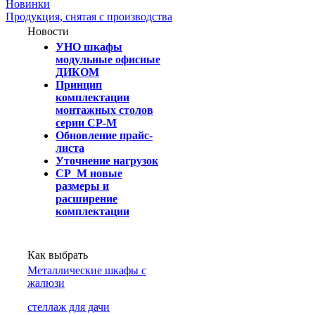
Новинки
Продукция, снятая с производства
Новости
УНО шкафы
модульные офисные
ДИКОМ
Принцип
комплектации
монтажных столов
серии СР-М
Обновление прайс-
листа
Уточнение нагрузок
СР_М новые
размеры и
расширение
комплектации
Как выбрать
Металлические шкафы с
жалюзи
cтеллаж для дачи