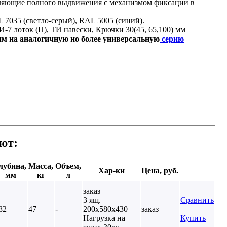
ляющие полного выдвижения с механизмом фиксации в
 7035 (светло-серый), RAL 5005 (синий).
-7 лоток (П), ТИ навески, Крючки 30(45, 65,100) мм
им на аналогичную но более универсальную
серию
ют:
лубина,
Масса,
Объем,
Хар-ки
Цена, руб.
мм
кг
л
заказ
3 ящ.
Сравнить
82
47
-
200х580х430
заказ
Нагрузка на
Купить