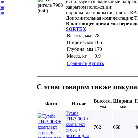
используются шариковые направ
ов
закрытом положении;
ов
порошковое покрытие, цвета: RAL
ов
Дополнительная комплектация: ТИ
В настоящее время мы переход
SORTEX
Высота, мм
78
Ширина, мм
105
Глубина, мм
170
Масса, кг
0,9
Сравнить
Купить
С этим товаром также покупа
Высота,
Ширина,
Г
Фото
Наз-ие
мм
мм
Тумба
ТИ-3.003 +
комплект
762
668
4
стоек +
ригели для