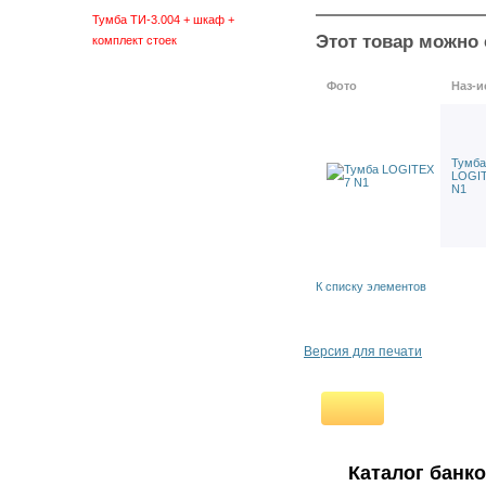
Тумба ТИ-3.004 + шкаф +
Этот товар можно 
комплект стоек
Тумба ТИ-3.005 + шкаф +
комплект стоек
Фото
Наз-и
Тумба ТИ-3.006 + шкаф +
комплект стоек
Тумба ТИ-3.003 + экран +
Тумба
комплект стоек
LOGIT
Тумба ТИ-3.004 + экран +
N1
комплект стоек
Тумба ТИ-3.005 + экран +
комплект стоек
Тумба ТИ-3.006 + экран +
К списку элементов
комплект стоек
контейнер
ТИ-3 экран (Э)
ТИ-3 ригель 7968 (650)
Версия для печати
Т1ТИ-3 шкаф
ТИ-3 лоток пластиковый
ТИ-3 стойка (С) (к-т из 2-х
шт)
Подкатная тумба ТИ-7
Каталог банк
Тележка Perfo