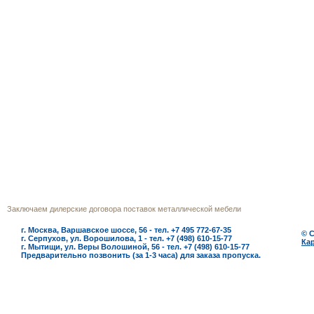
г.Москва
Телефон многоканальный (495) 772‒
Заключаем дилерские договора поставок металлической мебели
г. Москва, Варшавское шоссе, 56 - тел. +7 495 772-67-35
© 
г. Серпухов, ул. Ворошилова, 1 - тел. +7 (498) 610-15-77
Кар
г. Мытищи, ул. Веры Волошиной, 56 - тел. +7 (498) 610-15-77
Предварительно позвонить (за 1-3 часа) для заказа пропуска.