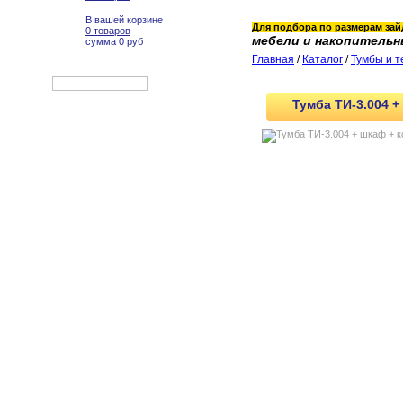
В вашей корзине
Для подбора по размерам зайд
0 товаров
мебели и накопительн
сумма 0 руб
Главная
/
Каталог
/
Тумбы и т
Тумба ТИ-3.004 +
Офисная мебель
Металлические шкафы
Стеллажи
Системы хранения
Складские стеллажи
Верстаки металлические
Верстаки столярные
Тумбы и тележки
Тумбы ДиКом ВЛ
Тумбы ДиКом ВС
Инструментальная тележка
ДиКом ВСТ
Тележка ДиКом ВЛТ
Тумбы ВС наборы
Кассетница
Тумба ВЛ-К
Тележки Comtex