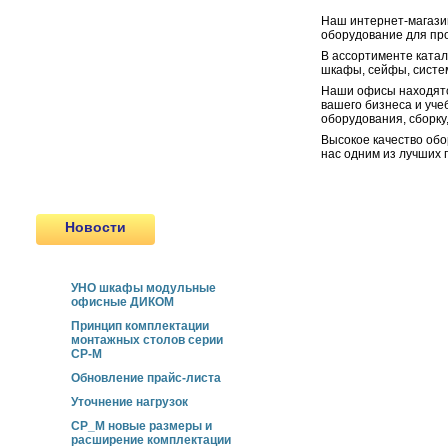
Шкафы для инструмента
Наш интернет-магазин
Мебель ESD
оборудование для про
Сейфы
В ассортименте ката
шкафы, сейфы, систем
Пулестойкие окна
Сертифицированные двери
Наши офисы находятс
вашего бизнеса и уче
Передаточные Лотки и шлюзы
оборудования, сборку
Новинки
Высокое качество обо
Продукция, снятая с
нас одним из лучших 
производства
Новости
УНО шкафы модульные
офисные ДИКОМ
Принцип комплектации
монтажных столов серии
СР-М
Обновление прайс-листа
Уточнение нагрузок
СР_М новые размеры и
расширение комплектации