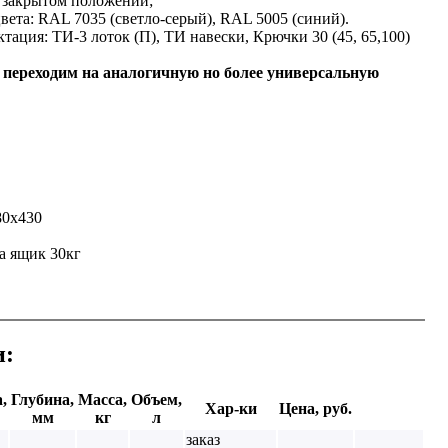
 закрытом положении;
вета: RAL 7035 (светло-серый), RAL 5005 (синий).
ация: ТИ-3 лоток (П), ТИ навески, Крючки 30 (45, 65,100)
переходим на аналогичную но более универсальную
80х430
а ящик 30кг
и:
,
Глубина,
Масса,
Объем,
Хар-ки
Цена, руб.
мм
кг
л
заказ