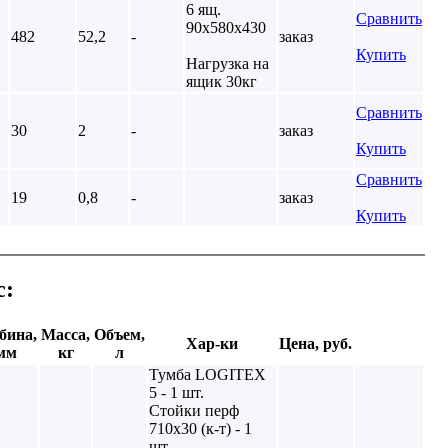
6 ящ.
Сравнить
90х580х430
482
52,2
-
заказ
Купить
Нагрузка на
ящик 30кг
Сравнить
30
2
-
заказ
Купить
Сравнить
19
0,8
-
заказ
Купить
с:
бина,
Масса,
Объем,
Хар-ки
Цена, руб.
мм
кг
л
Тумба LOGITEX
5 - 1 шт.
Cтойки перф
710х30 (к-т) - 1
шт.