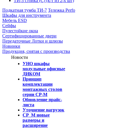
ТИ-3 стойка (С) (к-т из 2-х шт)
Подкатная тумба ТИ-7
Тележка Perfo
Шкафы для инструмента
Мебель ESD
Сейфы
Пулестойкие окна
Сертифицированные двери
Передаточные Лотки и шлюзы
Новинки
Продукция, снятая с производства
Новости
УНО шкафы
модульные офисные
ДИКОМ
Принцип
комплектации
монтажных столов
серии СР-М
Обновление прайс-
листа
Уточнение нагрузок
СР_М новые
размеры и
расширение