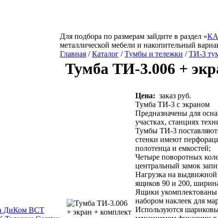
Для подбора по размерам зайдите в раздел «
КА
металлической мебели и накопительный вариа
Главная
/
Каталог
/
Тумбы и тележки
/
ТИ-3 ту
Тумба ТИ-3.006 + экр
Цена:
заказ руб.
Тумба ТИ-3 c экраном
Предназначены для осн
участках, станциях техн
Тумбы ТИ-3 поставляются
стенки имеют перфорац
полотенца и емкостей;
Четыре поворотных коле
центральный замок запи
Нагрузка на выдвижной 
ящиков 90 и 200, ширин
Ящики укомплектованы 
набором наклеек для ма
Используются шариковы
ка ДиКом ВСТ