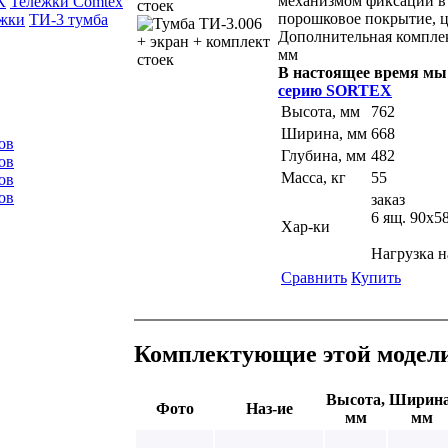
механизмом фиксации в
К
Тележки Comtex
порошковое покрытие, ц
жки
ТИ-3 тумба
Дополнительная комплект
мм
В настоящее время мы 
серию SORTEX
Высота, мм
762
Ширина, мм
668
ов
Глубина, мм
482
ов
Масса, кг
55
ов
ов
заказ
6 ящ. 90х5
Хар-ки
Нагрузка н
Сравнить
Купить
Комплектующие этой модел
Высота,
Ширина
Фото
Наз-ие
мм
мм