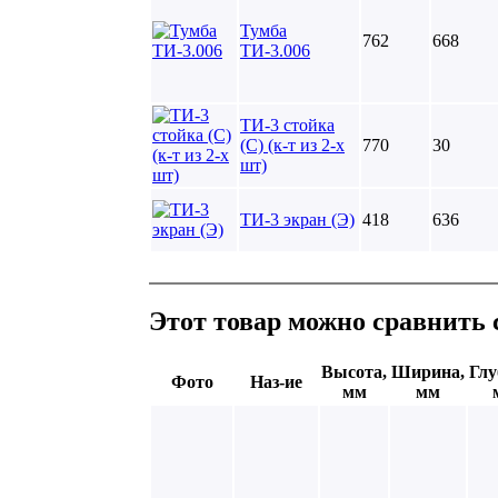
Тумба
762
668
ТИ-3.006
ТИ-3 стойка
(С) (к-т из 2-х
770
30
шт)
ТИ-3 экран (Э)
418
636
Этот товар можно сравнить 
Высота,
Ширина,
Глу
Фото
Наз-ие
мм
мм