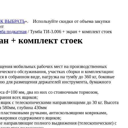
К ВЫБРАТЬ
».
Используйте скидки от объема закупки
нт
мба подкатная
/ Тумба ТИ-3.006 + экран + комплект стоек
ан + комплект стоек
ащения мобильных рабочих мест на производственных
ического обслуживания, участках сборки и комплектации:
 в собранном виде, нагрузка на тумбу до 360 кг, боковые
ию для размещения держателей инструмента, бумажного
са d=100 мм, два из них со стояночным тормозом,
рания всех ящиков;
ящик с телескопическими направляющими до 30 кг. Высота
а 580мм, глубина 430мм
пластиковыми ручками, антискользящими ковриками,
ркировки содержимого ящиков;
е направляющие полного выдвижения (телескопические) с