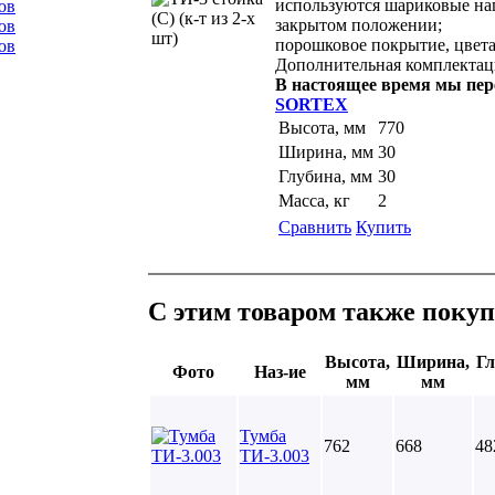
используются шариковые на
ов
закрытом положении;
ов
порошковое покрытие, цвета
ов
Дополнительная комплектаци
В настоящее время мы пер
SORTEX
Высота, мм
770
Ширина, мм
30
Глубина, мм
30
Масса, кг
2
Сравнить
Купить
С этим товаром также поку
Высота,
Ширина,
Гл
Фото
Наз-ие
мм
мм
Тумба
762
668
48
ТИ-3.003