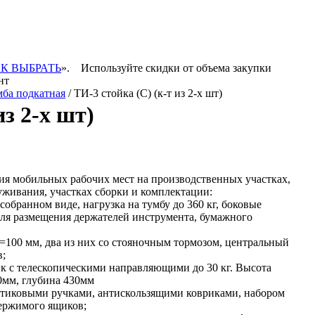
К ВЫБРАТЬ
».
Используйте скидки от объема закупки
нт
мба подкатная
/ ТИ-3 стойка (С) (к-т из 2-х шт)
из 2-х шт)
я мобильных рабочих мест на производственных участках,
уживания, участках сборки и комплектации:
обранном виде, нагрузка на тумбу до 360 кг, боковые
ля размещения держателей инструмента, бумажного
=100 мм, два из них со стояночным тормозом, центральный
в;
к с телескопическими направляющими до 30 кг. Высота
0мм, глубина 430мм
тиковыми ручками, антискользящими ковриками, набором
держимого ящиков;