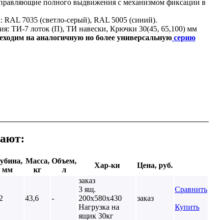
правляющие полного выдвижения с механизмом фиксации в
: RAL 7035 (светло-серый), RAL 5005 (синий).
я: ТИ-7 лоток (П), ТИ навески, Крючки 30(45, 65,100) мм
еходим на аналогичную но более универсальную
серию
пают:
убина,
Масса,
Объем,
Хар-ки
Цена, руб.
мм
кг
л
заказ
3 ящ.
Сравнить
2
43,6
-
200х580х430
заказ
Нагрузка на
Купить
ящик 30кг