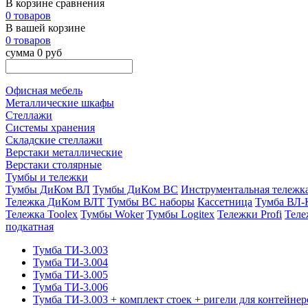
В корзине сравнения
0 товаров
В вашей корзине
0 товаров
сумма 0 руб
Офисная мебель
Металлические шкафы
Стеллажи
Системы хранения
Складские стеллажи
Верстаки металлические
Верстаки столярные
Тумбы и тележки
Тумбы ДиКом ВЛ
Тумбы ДиКом ВС
Инструментальная тележ
Тележка ДиКом ВЛТ
Тумбы ВС наборы
Кассетница
Тумба ВЛ-
Тележка Toolex
Тумбы Woker
Тумбы Logitex
Тележки Profi
Теле
подкатная
Тумба ТИ-3.003
Тумба ТИ-3.004
Тумба ТИ-3.005
Тумба ТИ-3.006
Тумба ТИ-3.003 + комплект стоек + ригели для контейнер