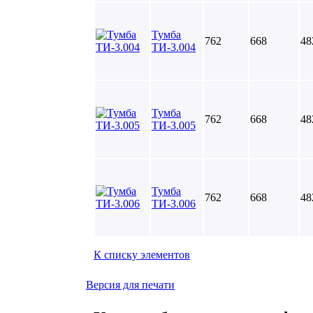
Тумба
762
668
48
ТИ-3.004
Тумба
762
668
48
ТИ-3.005
Тумба
762
668
48
ТИ-3.006
К списку элементов
Версия для печати