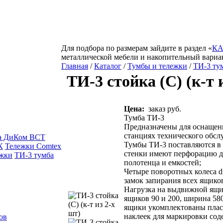
Для подбора по размерам зайдите в раздел «
КА
металлической мебели и накопительный вариа
Главная
/
Каталог
/
Тумбы и тележки
/
ТИ-3 ту
ТИ-3 стойка (С) (к-т 
Цена:
заказ руб.
Тумба ТИ-3
Предназначены для оснащени
станциях технического обсл
ка ДиКом ВСТ
Тумбы ТИ-3 поставляются в с
К
Тележки Comtex
стенки имеют перфорацию д
жки
ТИ-3 тумба
полотенца и емкостей;
Четыре поворотных колеса d
замок запирания всех ящико
Нагрузка на выдвижной ящи
ящиков 90 и 200, ширина 58
ящики укомплектованы плас
наклеек для маркировки со
ов