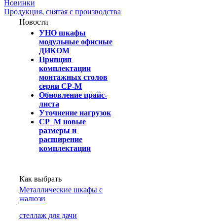
Новинки
Продукция, снятая с производства
Новости
УНО шкафы
модульные офисные
ДИКОМ
Принцип
комплектации
монтажных столов
серии СР-М
Обновление прайс-
листа
Уточнение нагрузок
СР_М новые
размеры и
расширение
комплектации
Как выбрать
Металлические шкафы с
жалюзи
cтеллаж для дачи