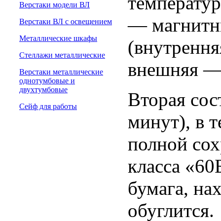
температур
Верстаки модели ВЛ
— магнитн
Верстаки ВЛ с освещением
Металлические шкафы
(внутрення
Стеллажи металлические
внешняя — 
Верстаки металлические
однотумбовые и
двухтумбовые
Вторая сос
Сейф для работы
минут), в 
полной сох
класса «60Б
бумага, на
обуглится.