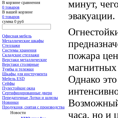
минут, чег
В корзине сравнения
0 товаров
В вашей корзине
эвакуации.
0 товаров
сумма 0 руб
Огнестойки
Офисная мебель
предназнач
Металлические шкафы
Стеллажи
Системы хранения
пожара цен
Складские стеллажи
Верстаки металлические
магнитных
Верстаки столярные
Тумбы и тележки
Шкафы для инструмента
Однако это
Мебель ESD
Сейфы
интенсивно
Пулестойкие окна
Сертифицированные двери
Передаточные Лотки и шлюзы
Возможный
Новинки
Продукция, снятая с производства
часа, но и
Новости