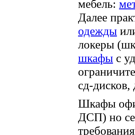
мебель:
ме
Далее прак
одежды
или
локеры (шк
шкафы
с уд
ограничите
сд-дисков, 
Шкафы офис
ДСП) но се
требовани