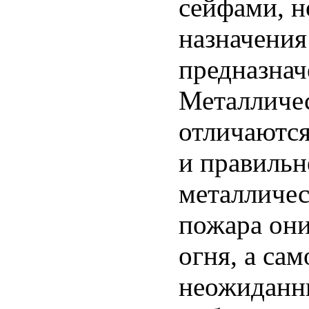
сейфами, н
назначени
предназнач
Металличес
отличаются
и правильн
металличес
пожара они
огня, а са
неожиданны