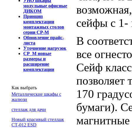
УНО шкафы
модульные офисные
возможная,
ДИКОМ
Принцип
сейфы с 1-
комплектации
монтажных столов
серии СР-М
В соответс
Обновление прайс-
листа
Уточнение нагрузок
все огнест
СР_М новые
размеры и
Сейф класс
расширение
комплектации
позволяет 
Как выбрать
170 градус
Металлические шкафы с
жалюзи
бумаги). С
cтеллаж для дачи
магнитные 
Новый красивый стеллаж
СТ-012 ESD