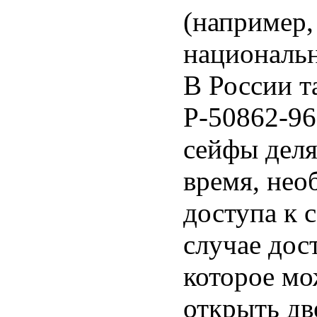
(например,
национальн
В России т
Р-50862-96
сейфы деля
время, нео
доступа к 
случае дос
которое мо
открыть дв