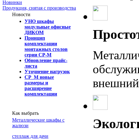
Новинки
Продукция, снятая с производства
Новости
УНО шкафы
модульные офисные
Простот
ДИКОМ
Принцип
комплектации
монтажных столов
Металлич
серии СР-М
Обновление прайс-
обслужив
листа
Уточнение нагрузок
СР_М новые
внешний 
размеры и
расширение
комплектации
Как выбрать
Эколог
Металлические шкафы с
жалюзи
cтеллаж для дачи