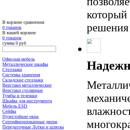
позволяе
который
В корзине сравнения
решения 
0 товаров
В вашей корзине
0 товаров
сумма 0 руб
Офисная мебель
Надежн
Металлические шкафы
Стеллажи
Системы хранения
Складские стеллажи
Металлич
Верстаки металлические
Верстаки столярные
механич
Тумбы и тележки
Шкафы для инструмента
Мебель ESD
влажнос
Сейфы
Пулестойкие окна
многокр
Сертифицированные двери
Передаточные Лотки и шлюзы