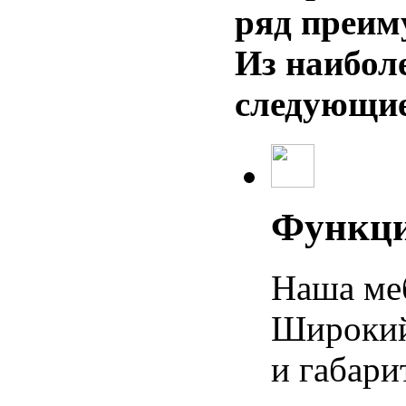
ряд преим
Из наибол
следующие
Функци
Наша ме
Широкий
и габари