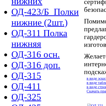
нижних
сертиф
безопа
ОД-423/Б_Полки
Помимо
нижние (2шт.)
предла
ОД-311 Полка
гардер
нижняя
изготов
ОД-316 осн.
Желает
ОД-316 доп.
интерн
подска
ОД-315
в виде эски
в виде таб
ОД-411
в виде стро
Скачать пра
ОД-325