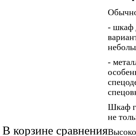
Обычно
- шкаф
вариан
неболь
- мета
особен
спецод
спецов
Шкаф г
не тол
В корзине сравнения
Высоко