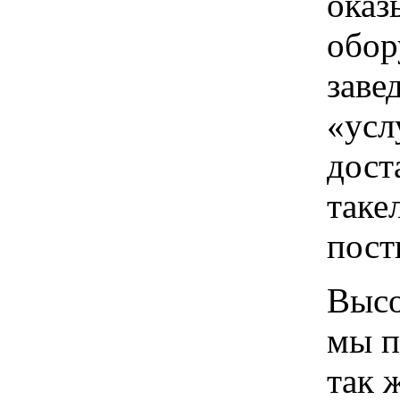
оказ
обор
заве
«усл
дост
таке
пост
Высо
мы п
так 