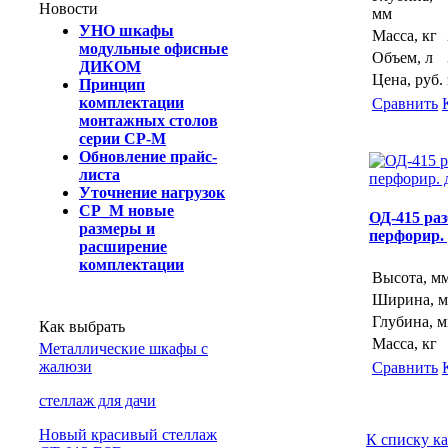
Новости
мм
УНО шкафы
Масса, кг
модульные офисные
Объем, л
ДИКОМ
Цена, руб.
Принцип
комплектации
Сравнить
монтажных столов
серии СР-М
Обновление прайс-
листа
Уточнение нагрузок
СР_М новые
ОД-415 раз
размеры и
перфорир.
расширение
комплектации
Высота, м
Ширина, 
Глубина, 
Как выбрать
Масса, кг
Металлические шкафы с
жалюзи
Сравнить
cтеллаж для дачи
Новый красивый стеллаж
К списку ка