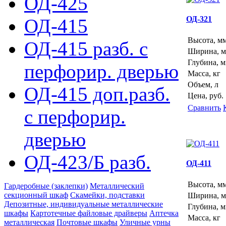
ОД-425
ОД-321
ОД-415
Высота, м
ОД-415 разб. с
Ширина, 
Глубина, 
перфорир. дверью
Масса, кг
Объем, л
ОД-415 доп.разб.
Цена, руб.
Сравнить
с перфорир.
дверью
ОД-423/Б разб.
ОД-411
Высота, м
Гардеробные (заклепки)
Металлический
секционный шкаф
Скамейки, подставки
Ширина, 
Депозитные, индивидуальные металлические
Глубина, 
шкафы
Картотечные файловые драйверы
Аптечка
Масса, кг
металлическая
Почтовые шкафы
Уличные урны