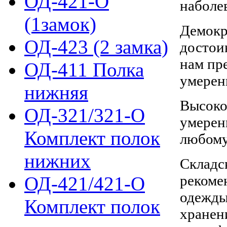
ОД-421-О
наболе
(1замок)
Демокр
ОД-423 (2 замка)
достои
нам пр
ОД-411 Полка
умерен
нижняя
Высоко
ОД-321/321-О
умерен
Комплект полок
любому
нижних
Складс
рекоме
ОД-421/421-О
одежды
Комплект полок
хранен