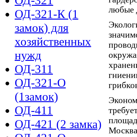
ОД-321
любые 
ОД-321-К (1
Эколог
замок) для
значим
хозяйственных
провод
нужд
окружа
хранен
ОД-311
гниени
ОД-321-О
грибко
(1замок)
Эконом
ОД-411
требуе
площад
ОД-421 (2 замка)
Москва