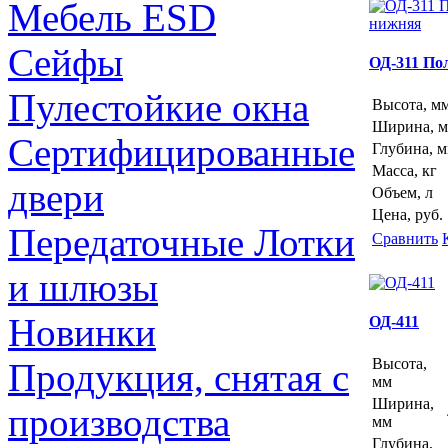
Мебель ESD
Сейфы
ОД-311 По
Пулестойкие окна
Высота, м
Ширина, 
Сертифицированные
Глубина, 
Масса, кг
двери
Объем, л
Цена, руб.
Передаточные Лотки
Сравнить
и шлюзы
Новинки
ОД-411
Высота,
Продукция, снятая с
мм
Ширина,
производства
мм
Глубина,