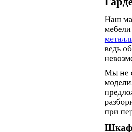
Гард
Наш ма
мебел
металл
ведь о
невозм
Мы не 
модели
предло
разбор
при пер
Шкафы