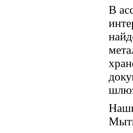
В ас
инте
найд
мета
хран
доку
шлю
Наши
Мыти