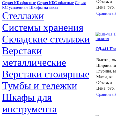
Объем, л
Серия КБ офисные
Серия КБС офисные
Серия
Цена, руб.
КC усиленные
Шкафы на заказ
Стеллажи
Сравнить
Системы хранения
Складские стеллажи
Верстаки
ОД-411 По
металлические
Высота, м
Ширина, 
Верстаки столярные
Глубина, 
Масса, кг
Тумбы и тележки
Объем, л
Цена, руб.
Шкафы для
Сравнить
инструмента