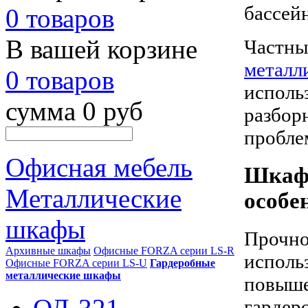
бассей
0 товаров
В вашей корзине
Частны
металл
0 товаров
использ
сумма 0 руб
разбор
пробле
Офисная мебель
Шкафы
Металлические
особе
шкафы
Прочно
Архивные шкафы
Офисные FORZA серии LS-R
исполь
Офисные FORZA серии LS-U
Гардеробные
металлические шкафы
повыше
гардер