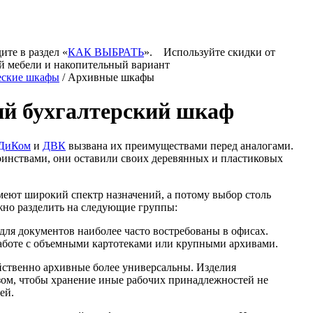
ите в раздел «
КАК ВЫБРАТЬ
».
Используйте скидки от
й мебели и накопительный вариант
еские шкафы
/ Архивные шкафы
й бухгалтерский шкаф
ДиКом
и
ДВК
вызвана их преимуществами перед аналогами.
инствами, они оставили своих деревянных и пластиковых
ют широкий спектр назначений, а потому выбор столь
жно разделить на следующие группы:
ля документов наиболее часто востребованы в офисах.
аботе с объемными картотеками или крупными архивами.
йственно архивные более универсальны. Изделия
зом, чтобы хранение иные рабочих принадлежностей не
ей.