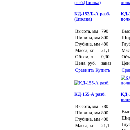
КД-152/Б-А разб.
КД-1
(1полка)
пол
Высота, мм
790
Выс
Ширина, мм
800
Шир
Глубина, мм
480
Глу
Масса, кг
21,1
Масс
Объем, л
0,30
Объ
Цена, руб.
заказ
Цена
Сравнить
Купить
Сра
КД-155-А разб.
КД-1
пол
Высота, мм
780
Выс
Ширина, мм
800
Шир
Глубина, мм
400
Глу
Масса, кг
21,1