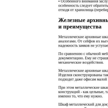
• Особенного внимания засл
особенность следует обратит
отходя от хранилища (перебир
Железные архивны
и преимущества
Металлические архивные шка
аналогами. От сейфов их выг
надежность замков не уступае
По сравнению с обычной меб
документацию. Ему не страш
механические воздействия.
Металлические архивные шк
Изделия сконструированы та
подходит даже офисам малой
При этом металлические шка
конструкций - как цельные, 
именно то, что ему нужно.
Шкаф металлический для док