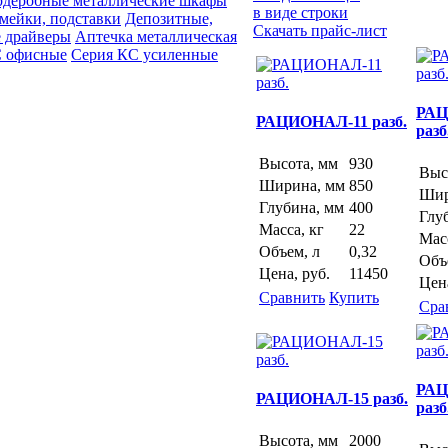
рдеробные металлические шкафы
в виде строки
мейки, подставки
Депозитные,
Скачать прайс-лист
 драйверы
Аптечка металлическая
С офисные
Серия КC усиленные
РАЦ
РАЦИОНАЛ-11 разб.
разб
Высота, мм
930
Выс
Ширина, мм
850
Шир
Глубина, мм
400
Глу
Масса, кг
22
Масс
Объем, л
0,32
Объ
Цена, руб.
11450
Цена
Сравнить
Купить
Сра
РАЦ
РАЦИОНАЛ-15 разб.
разб
Высота, мм
2000