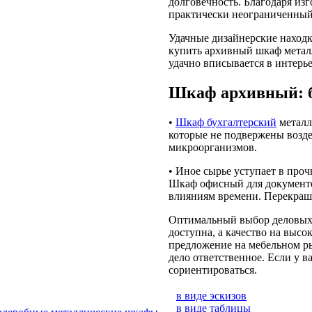
долговечность. Благодаря из
практически неограниченный
Удачные дизайнерские наход
купить архивный шкаф металл
удачно вписывается в интерь
Шкаф архивный: 
•
Шкаф бухгалтерский
металл
которые не подвержены возд
микроорганизмов.
• Иное сырье уступает в про
Шкаф офисный для документо
влияниям времени. Перекраш
Оптимальный выбор деловых 
доступна, а качество на высо
предложение на мебельном р
дело ответственное. Если у в
сориентироваться.
в виде эскизов
в виде таблицы