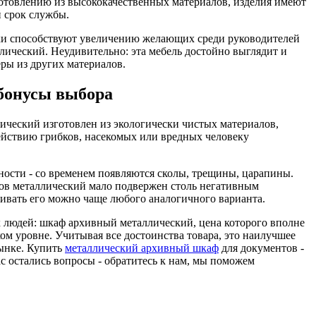
готовлению из высококачественных материалов, изделия имеют
 срок службы.
ки способствуют увеличению желающих среди руководителей
ический. Неудивительно: эта мебель достойно выглядит и
еры из других материалов.
бонусы выбора
ический изготовлен из экологически чистых материалов,
ействию грибков, насекомых или вредных человеку
чности - со временем появляются сколы, трещины, царапины.
в металлический мало подвержен столь негативным
ивать его можно чаще любого аналогичного варианта.
людей: шкаф архивный металлический, цена которого вполне
ком уровне. Учитывая все достоинства товара, это наилучшее
ынке. Купить
металлический архивный шкаф
для документов -
ас остались вопросы - обратитесь к нам, мы поможем