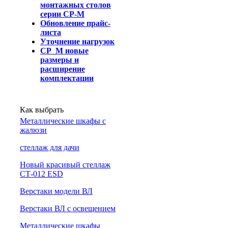
монтажных столов
серии СР-М
Обновление прайс-
листа
Уточнение нагрузок
СР_М новые
размеры и
расширение
комплектации
Как выбрать
Металлические шкафы с
жалюзи
cтеллаж для дачи
Новый красивый стеллаж
СТ-012 ESD
Верстаки модели ВЛ
Верстаки ВЛ с освещением
Металлические шкафы