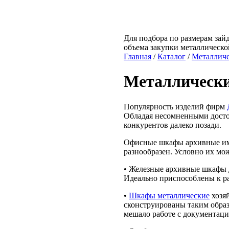
Для подбора по размерам зайд
объема закупки металлическо
Главная
/
Каталог
/
Металлич
Металлически
Популярность изделий фирм
Обладая несомненными досто
конкурентов далеко позади.
Офисные шкафы архивные име
разнообразен. Условно их мо
• Железные архивные шкафы д
Идеально приспособлены к р
•
Шкафы металлические
хозя
сконструированы таким обра
мешало работе с документаци