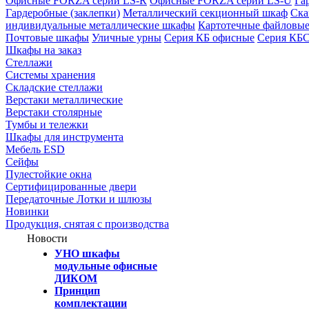
Офисные FORZA серии LS-R
Офисные FORZA серии LS-U
Га
Гардеробные (заклепки)
Металлический секционный шкаф
Ска
индивидуальные металлические шкафы
Картотечные файловые
Почтовые шкафы
Уличные урны
Серия КБ офисные
Серия КБ
Шкафы на заказ
Стеллажи
Системы хранения
Складские стеллажи
Верстаки металлические
Верстаки столярные
Тумбы и тележки
Шкафы для инструмента
Мебель ESD
Сейфы
Пулестойкие окна
Сертифицированные двери
Передаточные Лотки и шлюзы
Новинки
Продукция, снятая с производства
Новости
УНО шкафы
модульные офисные
ДИКОМ
Принцип
комплектации