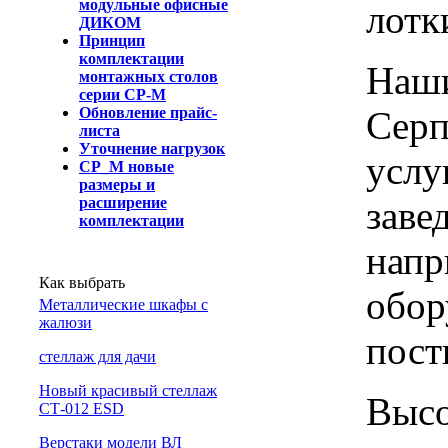
модульные офисные
лотк
ДИКОМ
Принцип
комплектации
Наши
монтажных столов
серии СР-М
Серп
Обновление прайс-
листа
Уточнение нагрузок
услу
СР_М новые
размеры и
заве
расширение
комплектации
напр
Как выбрать
обор
Металлические шкафы с
жалюзи
пост
cтеллаж для дачи
Новый красивый стеллаж
Высо
СТ-012 ESD
Верстаки модели ВЛ