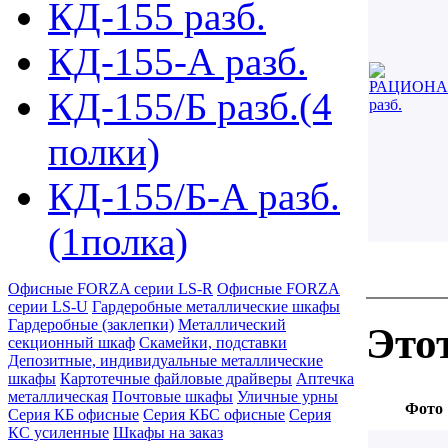
КД-155 разб.
КД-155-А разб.
КД-155/Б разб.(4
полки)
КД-155/Б-А разб.
(1полка)
Офисные FORZA серии LS-R
Офисные FORZA
серии LS-U
Гардеробные металлические шкафы
Гардеробные (заклепки)
Металлический
Это
секционный шкаф
Скамейки, подставки
Депозитные, индивидуальные металлические
шкафы
Картотечные файловые драйверы
Аптечка
металлическая
Почтовые шкафы
Уличные урны
Фото
Серия КБ офисные
Серия КБС офисные
Серия
КC усиленные
Шкафы на заказ