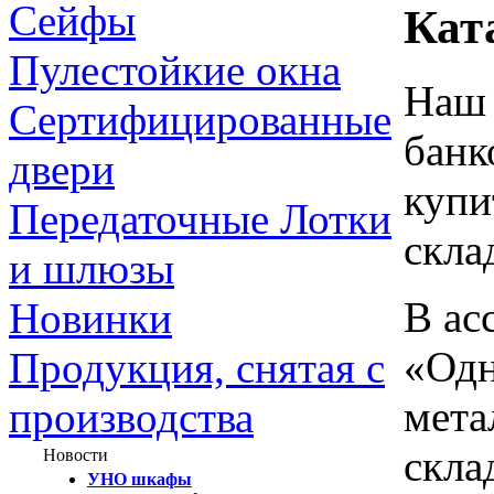
Сейфы
Кат
Пулестойкие окна
Наш 
Сертифицированные
банк
двери
купи
Передаточные Лотки
скла
и шлюзы
В ас
Новинки
«Одн
Продукция, снятая с
мета
производства
скла
Новости
УНО шкафы