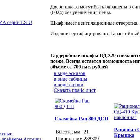
Двери шкафа могут быть окрашены в син
(6024) без увеличения цены.
A серии LS-U
Шкаф имеет вентиляционные отверстия.
Изделие сертифицировано. Гарантийный 
Гардеробные шкафы ОД-329 снимаются 
позже. Всегда остается возможность и
объеме от 700тыс. рублей
в виде эскизов
в виде таблицы
в виде строки
Скачать прайс-лист
Скамейка Рац 800 ДСП
Рационал 
Высота, мм
21
итные,
Крышка
Ширина, мм
288309
 драйверы
Аптечка