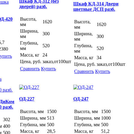
Шкаф КД-312 (без
Шкаф КД-314 Двери
дверей) разб.
цветные ДСП разб.
ОД-420
Высота,
1620
Высота,
мм
1620
мм
Ширина,
300
Ширина,
мм
300
мм
5,7
Глубина,
520
Глубина,
мм
520
2380
мм
Масса, кг
24
упить
Масса, кг
34
Цена, руб.
заказ,от100шт
Цена, руб.
заказ,от100шт
Сравнить
Купить
Сравнить
Купить
ОД-227
ОД-247
 ДиКом
 разб.
Высота, мм
1500
Высота, мм
1500
Ширина, мм
513
Ширина, мм
1000
302
Глубина, мм
500
Глубина, мм
500
м
400
Масса, кг
28,5
Масса, кг
51,2
м
500