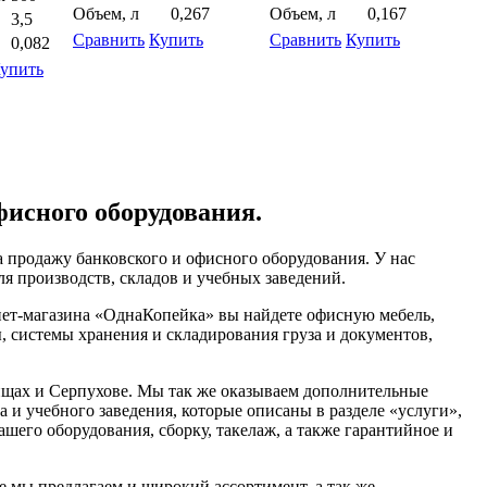
Объем, л
0,267
Объем, л
0,167
3,5
Сравнить
Купить
Сравнить
Купить
0,082
упить
фисного оборудования.
 продажу банковского и офисного оборудования. У нас
я производств, складов и учебных заведений.
нет-магазина «ОднаКопейка» вы найдете офисную мебель,
, системы хранения и складирования груза и документов,
щах и Серпухове. Мы так же оказываем дополнительные
а и учебного заведения, которые описаны в разделе «услуги»,
шего оборудования, сборку, такелаж, а также гарантийное и
е мы предлагаем и широкий ассортимент, а так же