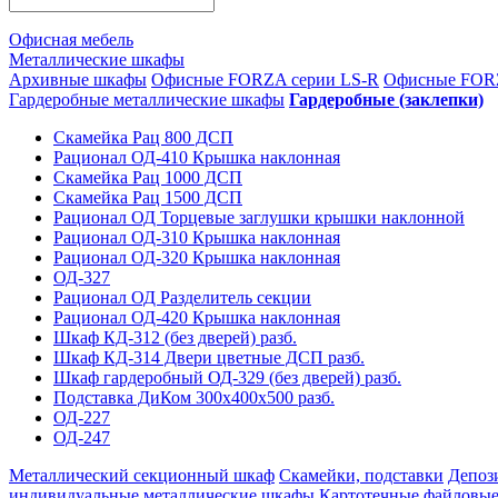
Офисная мебель
Металлические шкафы
Архивные шкафы
Офисные FORZA серии LS-R
Офисные FORZ
Гардеробные металлические шкафы
Гардеробные (заклепки)
Скамейка Рац 800 ДСП
Рационал ОД-410 Крышка наклонная
Скамейка Рац 1000 ДСП
Скамейка Рац 1500 ДСП
Рационал ОД Торцевые заглушки крышки наклонной
Рационал ОД-310 Крышка наклонная
Рационал ОД-320 Крышка наклонная
ОД-327
Рационал ОД Разделитель секции
Рационал ОД-420 Крышка наклонная
Шкаф КД-312 (без дверей) разб.
Шкаф КД-314 Двери цветные ДСП разб.
Шкаф гардеробный ОД-329 (без дверей) разб.
Подставка ДиКом 300х400х500 разб.
ОД-227
ОД-247
Металлический секционный шкаф
Скамейки, подставки
Депоз
индивидуальные металлические шкафы
Картотечные файловые