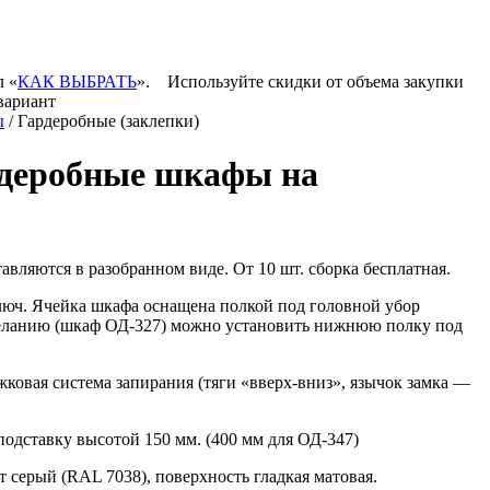
л «
КАК ВЫБРАТЬ
».
Используйте скидки от объема закупки
вариант
ы
/ Гардеробные (заклепки)
рдеробные шкафы на
тавляются в разобранном виде. От 10 шт. сборка бесплатная.
люч. Ячейка шкафа оснащена полкой под головной убор
желанию (шкаф
ОД-327
) можно установить нижнюю полку под
жковая
система запирания (тяги
«вверх-вниз»
, язычок замка —
одставку высотой 150 мм. (400 мм для
ОД-347
)
серый (RAL 7038), поверхность гладкая матовая.