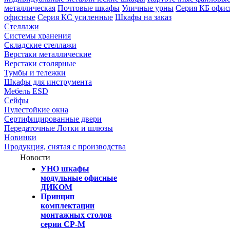
металлическая
Почтовые шкафы
Уличные урны
Серия КБ офи
офисные
Серия КC усиленные
Шкафы на заказ
Стеллажи
Системы хранения
Складские стеллажи
Верстаки металлические
Верстаки столярные
Тумбы и тележки
Шкафы для инструмента
Мебель ESD
Сейфы
Пулестойкие окна
Сертифицированные двери
Передаточные Лотки и шлюзы
Новинки
Продукция, снятая с производства
Новости
УНО шкафы
модульные офисные
ДИКОМ
Принцип
комплектации
монтажных столов
серии СР-М