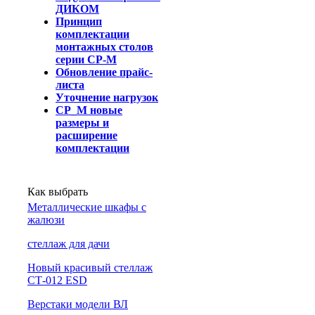
ДИКОМ
Принцип
комплектации
монтажных столов
серии СР-М
Обновление прайс-
листа
Уточнение нагрузок
СР_М новые
размеры и
расширение
комплектации
Как выбрать
Металлические шкафы с
жалюзи
cтеллаж для дачи
Новый красивый стеллаж
СТ-012 ESD
Верстаки модели ВЛ