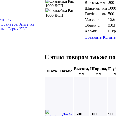
Высота, мм
200
Ширина, мм
100
Глубина, мм
500
итные,
Масса, кг
15,6
 драйверы
Аптечка
Объем, л
0,03
сные
Серия КБС
Хар-ки
С к
Сравнить
Купить
С этим товаром также п
Высота,
Ширина,
Глу
Фото
Наз-ие
мм
мм
ОД-247
1500
1000
500