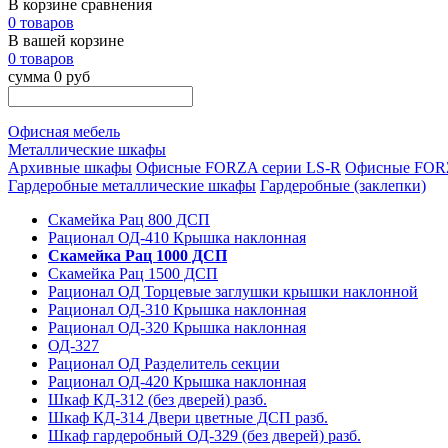
В корзине сравнения
0 товаров
В вашей корзине
0 товаров
сумма 0 руб
Офисная мебель
Металлические шкафы
Архивные шкафы
Офисные FORZA серии LS-R
Офисные FORZ
Гардеробные металлические шкафы
Гардеробные (заклепки)
Скамейка Рац 800 ДСП
Рационал ОД-410 Крышка наклонная
Скамейка Рац 1000 ДСП
Скамейка Рац 1500 ДСП
Рационал ОД Торцевые заглушки крышки наклонной
Рационал ОД-310 Крышка наклонная
Рационал ОД-320 Крышка наклонная
ОД-327
Рационал ОД Разделитель секции
Рационал ОД-420 Крышка наклонная
Шкаф КД-312 (без дверей) разб.
Шкаф КД-314 Двери цветные ДСП разб.
Шкаф гардеробный ОД-329 (без дверей) разб.