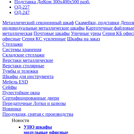
Подставка ДиКом 300х400х500 разб.
ОД-227
ОД-247
Металлический секционный шкаф
Скамейки, подставки
Депоз
индивидуальные металлические шкафы
Картотечные файловые
металлическая
Почтовые шкафы
Уличные урны
Серия КБ офи
офисные
Серия КC усиленные
Шкафы на заказ
Стеллажи
Системы хранения
Складские стеллажи
Верстаки металлические
Верстаки столярные
Тумбы и тележки
Шкафы для инструмента
Мебель ESD
Сейфы
Пулестойкие окна
Сертифицированные двери
Передаточные Лотки и шлюзы
Новинки
Продукция, снятая с производства
Новости
УНО шкафы
модульные офисные