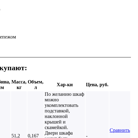
0
репежом
окупают:
бина,
Масса,
Объем,
Хар-ки
Цена, руб.
мм
кг
л
По желанию шкаф
можно
укомплектовать
подставкой,
наклонной
крышей и
скамейкой.
Сравнить
Двери шкафа
51,2
0,167
-