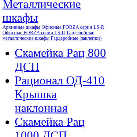
Металлические
шкафы
Архивные шкафы
Офисные FORZA серии LS-R
Офисные FORZA серии LS-U
Гардеробные
металлические шкафы
Гардеробные (заклепки)
Скамейка Рац 800
ДСП
Рационал ОД-410
Крышка
наклонная
Скамейка Рац
1000 ДСП