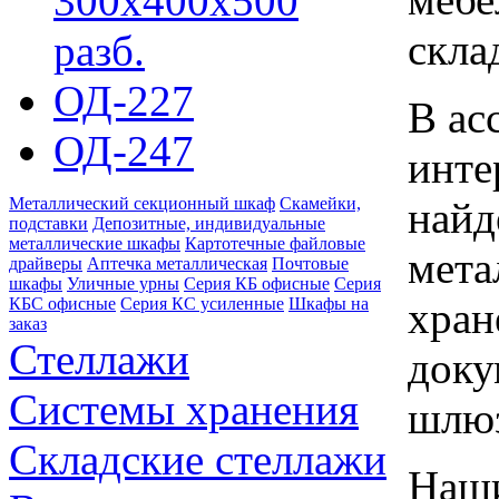
300х400х500
скла
разб.
ОД-227
В ас
ОД-247
инте
найд
Металлический секционный шкаф
Скамейки,
подставки
Депозитные, индивидуальные
металлические шкафы
Картотечные файловые
мета
драйверы
Аптечка металлическая
Почтовые
шкафы
Уличные урны
Серия КБ офисные
Серия
хран
КБС офисные
Серия КC усиленные
Шкафы на
заказ
Стеллажи
доку
Системы хранения
шлю
Складские стеллажи
Наши