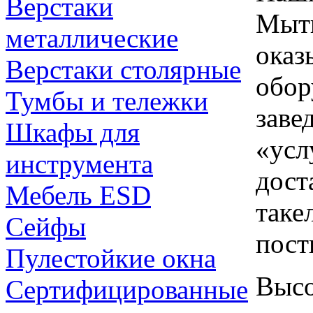
Верстаки
Мыти
металлические
оказ
Верстаки столярные
обор
Тумбы и тележки
заве
Шкафы для
«усл
инструмента
дост
Мебель ESD
таке
Сейфы
пост
Пулестойкие окна
Высо
Сертифицированные