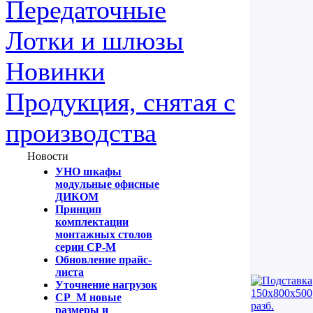
Передаточные
Лотки и шлюзы
Новинки
Продукция, снятая с
производства
Новости
УНО шкафы
модульные офисные
ДИКОМ
Принцип
комплектации
монтажных столов
серии СР-М
Обновление прайс-
листа
Уточнение нагрузок
СР_М новые
размеры и