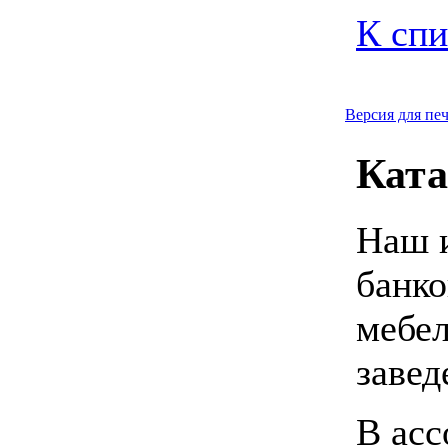
К спи
Версия для пе
Ката
Наш и
банко
мебел
завед
В асс