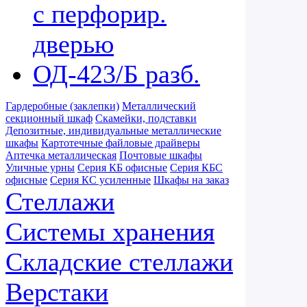
с перфорир.
дверью
ОД-423/Б разб.
Гардеробные (заклепки)
Металлический
секционный шкаф
Скамейки, подставки
Депозитные, индивидуальные металлические
шкафы
Картотечные файловые драйверы
Аптечка металлическая
Почтовые шкафы
Уличные урны
Серия КБ офисные
Серия КБС
офисные
Серия КC усиленные
Шкафы на заказ
Стеллажи
Системы хранения
Складские стеллажи
Верстаки