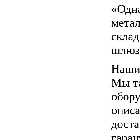
«Одна
метал
склад
шлюз
Наши
Мы та
обору
описа
доста
гаран