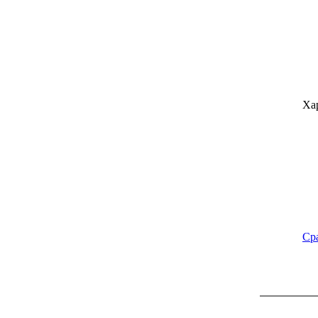
Ха
Ср