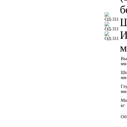
б
Ш
И
м
Вы
мм
Ши
мм
Гл
мм
Ма
кг
Об