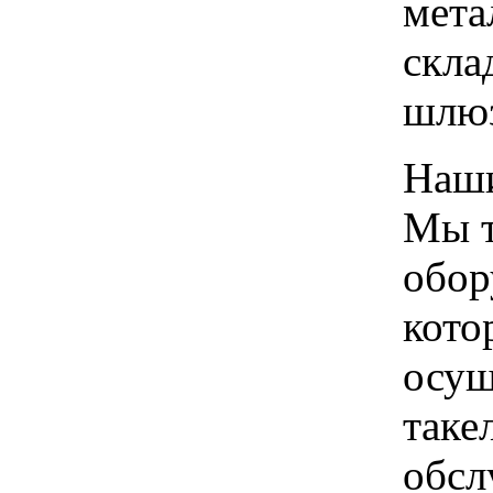
мета
скла
шлю
Наши
Мы т
обор
кото
осущ
таке
обсл