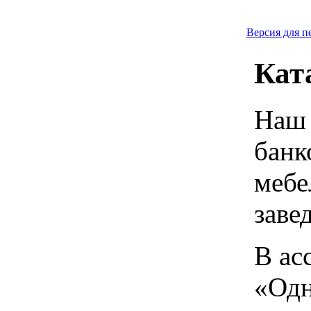
Версия для п
Кат
Наш 
банк
мебе
заве
В ас
«Одн