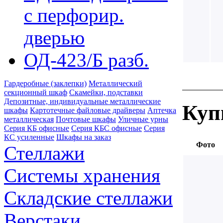
с перфорир.
дверью
ОД-423/Б разб.
Гардеробные (заклепки)
Металлический
секционный шкаф
Скамейки, подставки
Депозитные, индивидуальные металлические
Куп
шкафы
Картотечные файловые драйверы
Аптечка
металлическая
Почтовые шкафы
Уличные урны
Серия КБ офисные
Серия КБС офисные
Серия
КC усиленные
Шкафы на заказ
Фото
Стеллажи
Системы хранения
Складские стеллажи
Верстаки