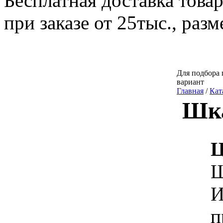
Бесплатная доставка това
при заказе от 25тыс., раз
Для подбора 
вариант
Главная
/
Кат
Шка
Ц
Ш
И
п