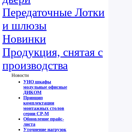
Передаточные Лотки
и шлюзы
Новинки
Продукция, снятая с
производства
Новости
УНО шкафы
модульные офисные
ДИКОМ
Принцип
комплектации
монтажных столов
серии СР-М
Обновление прайс-
листа
Уточнение нагрузок