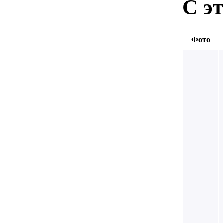
С э
Фото