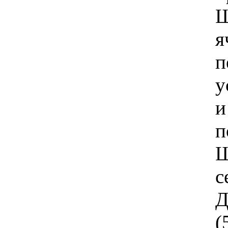
Ш
я
п
у
и
п
Ш
с
Д
(