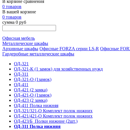
В корзине сравнения
0 товаров
В вашей корзине
0 товаров
сумма 0 руб
Офисная мебель
Металлические шкафы
Архивные шкафы
Офисные FORZA серии LS-R
Офисные FORZ
Гардеробные металлические шкафы
ОД-321
ОД-321-К (1 замок) для хозяйственных нужд
ОД-311
ОД-321-О (1замок)
ОД-411
ОД-421 (2 замка)
ОД-421-О (1замок)
ОД-423 (2 замка)
ОД-411 Полка нижняя
ОД-321/321-О Комплект полок нижних
ОД-421/421-О Комплект полок нижних
ОД-423/Б_Полки нижние (2шт.)
ОД-311 Полка нижняя