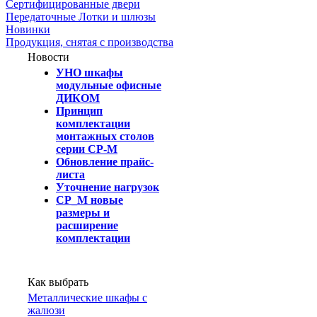
Сертифицированные двери
Передаточные Лотки и шлюзы
Новинки
Продукция, снятая с производства
Новости
УНО шкафы
модульные офисные
ДИКОМ
Принцип
комплектации
монтажных столов
серии СР-М
Обновление прайс-
листа
Уточнение нагрузок
СР_М новые
размеры и
расширение
комплектации
Как выбрать
Металлические шкафы с
жалюзи