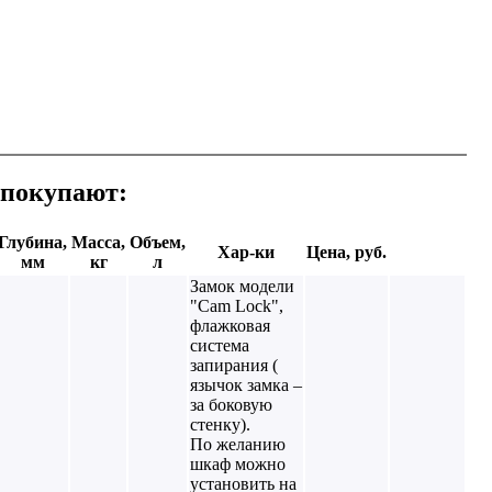
 покупают:
Глубина,
Масса,
Объем,
Хар-ки
Цена, руб.
мм
кг
л
Замок модели
"Cam Lock",
флажковая
система
запирания (
язычок замка –
за боковую
стенку).
По желанию
шкаф можно
установить на