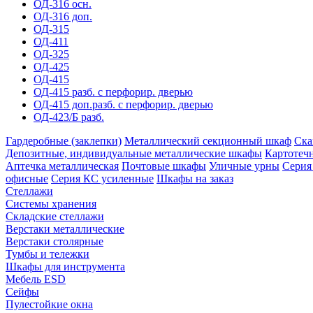
ОД-316 осн.
ОД-316 доп.
ОД-315
ОД-411
ОД-325
ОД-425
ОД-415
ОД-415 разб. с перфорир. дверью
ОД-415 доп.разб. с перфорир. дверью
ОД-423/Б разб.
Гардеробные (заклепки)
Металлический секционный шкаф
Ска
Депозитные, индивидуальные металлические шкафы
Картотеч
Аптечка металлическая
Почтовые шкафы
Уличные урны
Серия
офисные
Серия КC усиленные
Шкафы на заказ
Стеллажи
Системы хранения
Складские стеллажи
Верстаки металлические
Верстаки столярные
Тумбы и тележки
Шкафы для инструмента
Мебель ESD
Сейфы
Пулестойкие окна