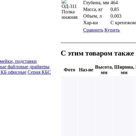
Глубина, мм
464
Масса, кг
0,85
Объем, л
0,003
Хар-ки
С крепежом
Сравнить
Купить
С этим товаром также
мейки, подставки
ные файловые драйверы
Высота,
Ширина,
Фото
Наз-ие
 КБ офисные
Серия КБС
мм
мм