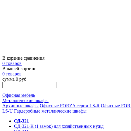
В корзине сравнения
0 товаров
В вашей корзине
0 товаров
сумма 0 руб
Офисная мебель
Металлические шкафы
Архивные шкафы
Офисные FORZA серии LS-R
Офисные FOR
LS-U
Гардеробные металлические шкафы
ОД-321
ОД-321-К (1 замок) для хозяйственных нужд