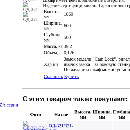
Шкаф имеет вентиляционные отверстия.
Изделие сертифицировано. Гарантийный ср
Высота,
1860
мм
Ширина,
600
мм
Глубина,
500
мм
Масса, кг
39,2
Объем, л
0,126
Замок модели "Cam Lock", ригел
Хар-ки
язычок замка – за боковую стенку
По желанию шкаф можно установ
Сравнить
Купить
С этим товаром также покупают:
ZA серии
Высота,
Ширина,
Глубина
Фото
Наз-ие
мм
мм
мм
ОД-321/321-