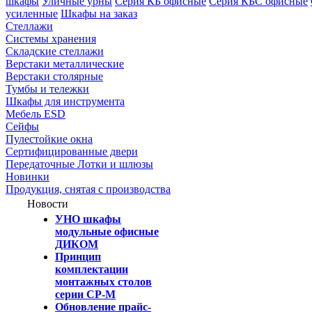
шкафы
Уличные урны
Серия КБ офисные
Серия КБС офисные
усиленные
Шкафы на заказ
Стеллажи
Системы хранения
Складские стеллажи
Верстаки металлические
Верстаки столярные
Тумбы и тележки
Шкафы для инструмента
Мебель ESD
Сейфы
Пулестойкие окна
Сертифицированные двери
Передаточные Лотки и шлюзы
Новинки
Продукция, снятая с производства
Новости
УНО шкафы
модульные офисные
ДИКОМ
Принцип
комплектации
монтажных столов
серии СР-М
Обновление прайс-