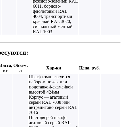
резедово-зеленый RAL
6011, бордово-
фиолетовый RAL
4004, транспортный
красный RAL 3020,
сигнальный желтый
RAL 1003
ресуются:
Масса,
Объем,
Хар-ки
Цена, руб.
кг
л
Шкаф комплектуется
набором ножек или
подставкой-скамейкой
высотой 424мм
Корпус — агатовый
серый RAL 7038 или
антрацитово-серый RAL
7016
Цвет дверей шкафа
агатовый серый RAL