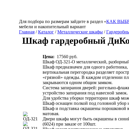
Для подбора по размерам зайдите в раздел «
КАК ВЫБ
мебели и накопительный вариант
Главная
/
Каталог
/
Металлические шкафы
/
Гардеробн
Шкаф гардеробный ДиКо
Цена:
17560 руб.
Шкаф ОД-321-О металлический, разборный
Шкаф предназначен для одного работника,
вертикальная перегородка разделяет простр
«грязной» одежды. В каждом отделении пл
закрываются одним общим замком.
Система запирания дверей: ригельно-флажк
устройство запирания под навесной замок.
Для удобства уборки территории шкаф мож
Шкаф оснащен полкой под головной убор и
Шкаф и подставка окрашены порошковой кр
матовая.
Двери шкафа могут быть окрашены в сини
(6024) при заказе от 100шт.