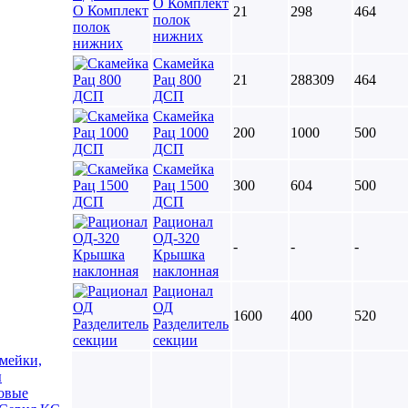
О Комплект
21
298
464
полок
нижних
Скамейка
Рац 800
21
288309
464
ДСП
Скамейка
Рац 1000
200
1000
500
ДСП
Скамейка
Рац 1500
300
604
500
ДСП
Рационал
ОД-320
-
-
-
Крышка
наклонная
Рационал
ОД
1600
400
520
Разделитель
секции
мейки,
ы
овые