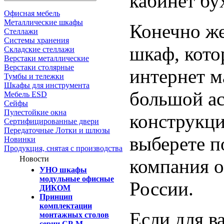
кабинет бу
Офисная мебель
Металлические шкафы
Конечно же
Стеллажи
Системы хранения
шкаф, кото
Складские стеллажи
Верстаки металлические
Верстаки столярные
интернет м
Тумбы и тележки
Шкафы для инструмента
большой а
Мебель ESD
Сейфы
Пулестойкие окна
конструкци
Сертифицированные двери
Передаточные Лотки и шлюзы
выберете п
Новинки
Продукция, снятая с производства
Новости
компания о
УНО шкафы
модульные офисные
России.
ДИКОМ
Принцип
комплектации
Если для в
монтажных столов
серии СР-М