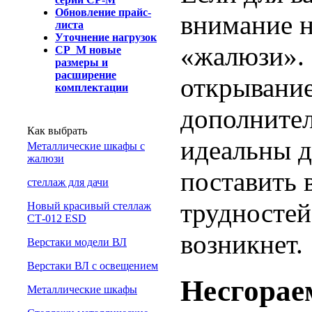
Обновление прайс-
внимание н
листа
Уточнение нагрузок
«жалюзи». 
СР_М новые
размеры и
расширение
открывание
комплектации
дополнител
Как выбрать
идеальны д
Металлические шкафы с
жалюзи
поставить 
cтеллаж для дачи
трудностей
Новый красивый стеллаж
СТ-012 ESD
возникнет.
Верстаки модели ВЛ
Верстаки ВЛ с освещением
Несгорае
Металлические шкафы