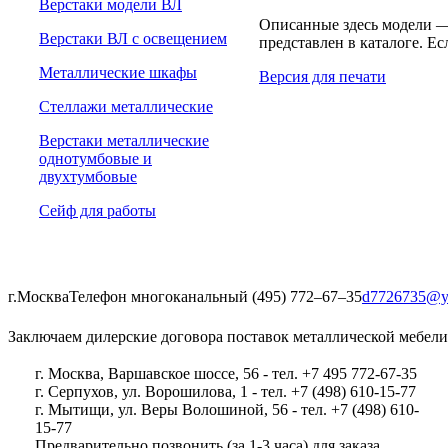
Верстаки модели ВЛ
Описанные здесь модели —
Верстаки ВЛ с освещением
представлен в каталоге. Ес
Металлические шкафы
Версия для печати
Стеллажи металлические
Верстаки металлические
однотумбовые и
двухтумбовые
Сейф для работы
г.Москва
Телефон многоканальный (495) 772‒67‒35
d7726735@y
Заключаем дилерские договора поставок металлической мебели
г. Москва, Варшавское шоссе, 56 - тел. +7 495 772-67-35
г. Серпухов, ул. Ворошилова, 1 - тел. +7 (498) 610-15-77
г. Мытищи, ул. Веры Волошиной, 56 - тел. +7 (498) 610-
15-77
Предварительно позвонить (за 1-3 часа) для заказа