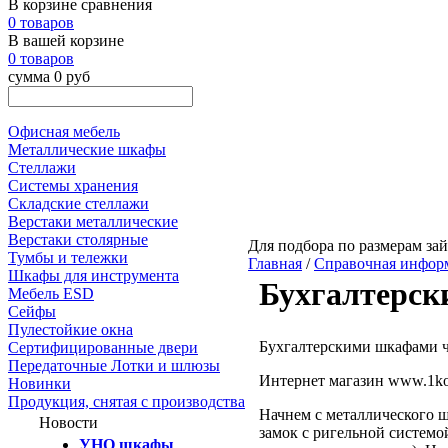
В корзине сравнения
0 товаров
В вашей корзине
0 товаров
сумма 0 руб
Офисная мебель
Металлические шкафы
Стеллажи
Системы хранения
Складские стеллажи
Верстаки металлические
Верстаки столярные
Для подбора по размерам зай
Тумбы и тележки
Главная
/
Справочная инфор
Шкафы для инструмента
Бухгалтерск
Мебель ESD
Сейфы
Пулестойкие окна
Бухгалтерскими шкафами ч
Сертифицированные двери
Передаточные Лотки и шлюзы
Интернет магазин www.1kop
Новинки
Продукция, снятая с производства
Начнем с металлического 
Новости
замок с ригельной системо
УНО шкафы