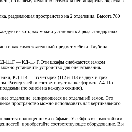
цвета, по вашему желанию возможна нестандартная окраска в
лка, разделяющая пространство на 2 отделения. Высота 780
аждую из которых можно установить 2 ряда стандартных
ана и как самостоятельный предмет мебели. Глубина
 КД-111Г — КД-114Г. Эти шкафы снабжаются замком
можно установить устройство для опечатывания.
ейки, КД-114 — из четырех (112 и 113 из двух и трех
ом. Размер ячейки соответствует папке формата А4. По
полдками (по одной на каждую секцию).
ннее отделение, запирающееся на отдельный замок. Это
альное пространство можно использовать для вертикального
е являются полноценными сейфами. У сейфов взломостойким
 ценностей, приобретайте соответствующее оборудование. Вы