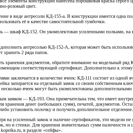
все элементы конструкции нанесена порошковая краска серого 
чно-розовый цвет.
ение в виде антресоли КД-155-а. В конструкции имеется одна по
ользовать её в качестве самостоятельной тумбочки.
ль — шкаф КД-152. Он укомплектован усиленными полками, на к
дополнить антресолью КД-152-А, которая может быть использов
т хранить 2 ряда папок.
сть хранения документов, обратите внимание на модельный ряд
имеющим соответствующий сертификат. Дополнительно к этому 
ми заключается в количестве ячеек: КД-111 состоит из одной яч
чейка запирается на отдельный замок со своим собственным ключ
 несколько ячеек могут быть укомплектованы дополнительными 
ым замком — КД-193. Она примечательна тем, что имеет внутре
ля хранения денег (небольших сумм), печатей, документов. Ост
либо установить полочку и получить дополнительное отделение.
тря на усиленный замок и наличие сертификатов, эти модели н
ок, но и стенки. Для хранения значительных сумм наличности и
kopeika.ru, в разделе «сейфы».