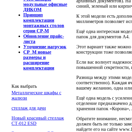
архивных документов). На 
модульные офисные
синий, зеленый или кирпи
ДИКОМ
Принцип
К этой модели есть дополн
комплектации
миллиметров позволяет исп
монтажных столов
серии СР-М
Ещё одна интересная моде
Обновление прайс-
папок для документов А4.
листа
Уточнение нагрузок
Этот вариант также можно 
СР_М новые
конструкции тоже позволяе
размеры и
Если вас волнует надежно
расширение
повышенной секретности, 
комплектации
Разница между этими моделя
соответственно). Каждая я
Как выбрать
вашему желанию, одна или
Металлические шкафы с
жалюзи
Ещё одна модель с усиленн
отделение предназначено д
cтеллаж для дачи
хранения папок «Корона», 
Новый красивый стеллаж
Обратите внимание, несмо
СТ-012 ESD
должен быть не только зам
найдете его на сайте www.1