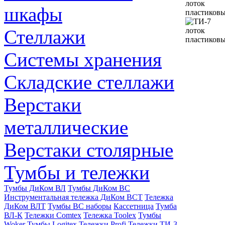
шкафы
Стеллажи
Системы хранения
Складские стеллажи
Верстаки
металлические
Верстаки столярные
Тумбы и тележки
Тумбы ДиКом ВЛ
Тумбы ДиКом ВС
Инструментальная тележка ДиКом ВСТ
Тележка
ДиКом ВЛТ
Тумбы ВС наборы
Кассетница
Тумба
ВЛ-К
Тележки Comtex
Тележка Toolex
Тумбы
Woker
Тумбы Logitex
Тележки Profi
Тележки
ТИ-3