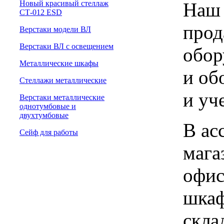
Наш 
Новый красивый стеллаж
СТ-012 ESD
прод
Верстаки модели ВЛ
Верстаки ВЛ с освещением
обор
Металлические шкафы
и об
Стеллажи металлические
и уч
Верстаки металлические
однотумбовые и
двухтумбовые
В ас
Сейф для работы
мага
офис
шкаф
скла