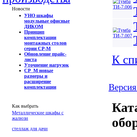
Новости
УНО шкафы
модульные офисные
ДИКОМ
Принцип
комплектации
монтажных столов
серии СР-М
Обновление прайс-
К сп
листа
Уточнение нагрузок
СР_М новые
размеры и
расширение
Версия
комплектации
Кат
Как выбрать
Металлические шкафы с
обо
жалюзи
cтеллаж для дачи