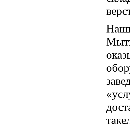
верс
Наши
Мыти
оказ
обор
заве
«усл
дост
таке