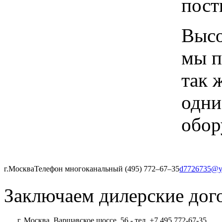
пост
Высо
мы п
так 
одни
обор
г.Москва
Телефон многоканальный (495) 772‒67‒35
d7726735@y
Заключаем дилерские дог
г. Москва, Варшавское шоссе, 56 - тел. +7 495 772-67-35