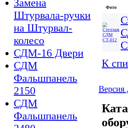
Замена
Фото
Штурвала-ручки
С
на Штурвал-
колесо
С
СДМ-16 Двери
К спи
СДМ
Фальшпанель
Версия 
2150
СДМ
Ката
Фальшпанель
обор