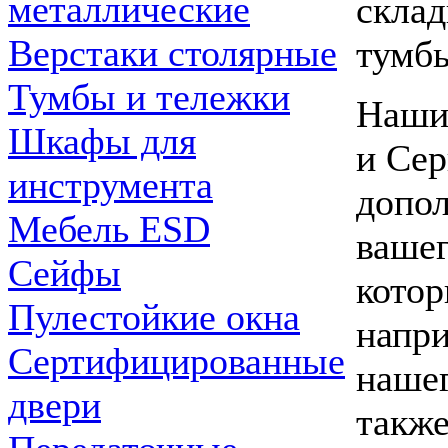
металлические
склад
Верстаки столярные
тумбы
Тумбы и тележки
Наши
Шкафы для
и Сер
инструмента
допол
Мебель ESD
вашег
Сейфы
котор
Пулестойкие окна
напри
Сертифицированные
нашег
двери
также