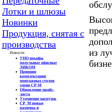
Передаточные
обслу
Лотки и шлюзы
Высок
Новинки
предл
Продукция, снятая с
допол
производства
из лу
Новости
УНО шкафы
бизне
модульные офисные
ДИКОМ
Принцип
комплектации
монтажных столов
серии СР-М
Обновление прайс-
листа
Уточнение нагрузок
СР_М новые
размеры и