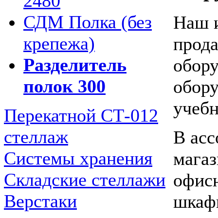
2480
СДМ Полка (без
Наш и
крепежа)
прода
Разделитель
обору
полок 300
обору
учебн
Перекатной СТ-012
стеллаж
В асс
Системы хранения
магаз
Складские стеллажи
офисн
Верстаки
шкафы