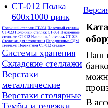
СТ-012 Полка
Версия
600х1000 цинк
Ката
Полочный стеллаж CT-031
Полочный стеллаж
СТ-023
Полочный стеллаж CT-051
Наклонные
обор
стеллажи СТ 012
Наклонный стеллаж CT-023
Стеллажи для авторезины
Передвижные СДМ
стеллажи
Перекатной СТ-012 стеллаж
Системы хранения
Наш 
Складские стеллажи
банко
Верстаки
можн
металлические
произ
Верстаки столярные
В асс
Тумбы и тележки