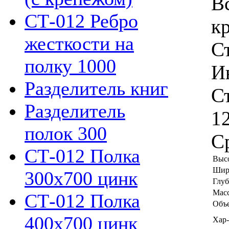
В
СТ-012 Ребро
к
жесткости на
С
полку 1000
И
Разделитель книг
С
Разделитель
1
полок 300
С
СТ-012 Полка
Высо
Шир
300х700 цинк
Глуб
Масс
СТ-012 Полка
Объе
400х700 цинк
Хар