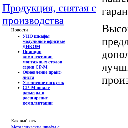
Продукция, снятая с
гаран
производства
Высок
Новости
УНО шкафы
предл
модульные офисные
ДИКОМ
допол
Принцип
комплектации
монтажных столов
лучш
серии СР-М
Обновление прайс-
произ
листа
Уточнение нагрузок
СР_М новые
размеры и
расширение
комплектации
Как выбрать
Металлические шкафы с