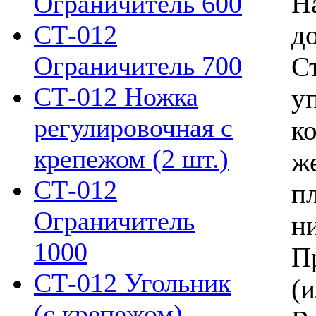
Н
Ограничитель 600
СТ-012
до
Ограничитель 700
С
СТ-012 Ножка
уп
регулировочная с
к
крепежом (2 шт.)
ж
СТ-012
п
Ограничитель
н
1000
П
СТ-012 Угольник
(и
(с крепежом)