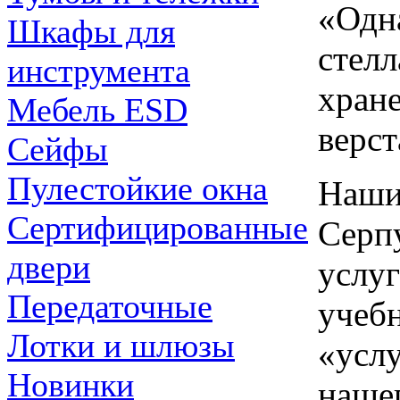
«Одн
Шкафы для
стел
инструмента
хране
Мебель ESD
верст
Сейфы
Пулестойкие окна
Наши
Сертифицированные
Серп
двери
услуг
Передаточные
учебн
Лотки и шлюзы
«услу
Новинки
нашег