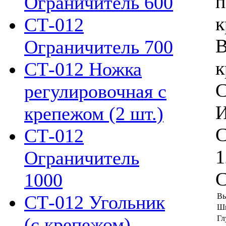
п
Ограничитель 600
к
СТ-012
В
Ограничитель 700
к
СТ-012 Ножка
С
регулировочная с
И
крепежом (2 шт.)
С
СТ-012
1
Ограничитель
С
1000
СТ-012 Угольник
Вы
Ши
(с крепежом)
Гл