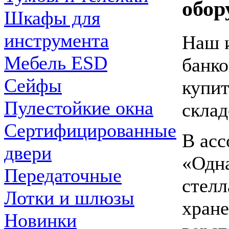
обор
Шкафы для
инструмента
Наш и
Мебель ESD
банко
Сейфы
купит
Пулестойкие окна
склад
Сертифицированные
В асс
двери
«Одна
Передаточные
стелл
Лотки и шлюзы
хране
Новинки