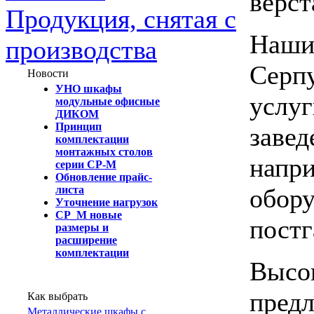
верст
Продукция, снятая с
Наши
производства
Серпу
Новости
УНО шкафы
услуг
модульные офисные
ДИКОМ
Принцип
завед
комплектации
монтажных столов
напри
серии СР-М
Обновление прайс-
обору
листа
Уточнение нагрузок
СР_М новые
постг
размеры и
расширение
комплектации
Высок
предл
Как выбрать
Металлические шкафы с