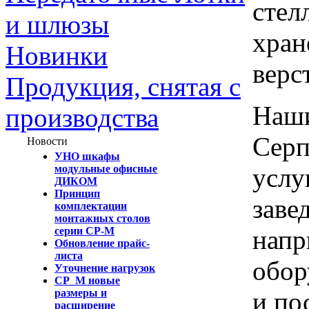
стел
и шлюзы
хран
Новинки
верс
Продукция, снятая с
Наши
производства
Серп
Новости
УНО шкафы
услу
модульные офисные
ДИКОМ
Принцип
заве
комплектации
монтажных столов
напр
серии СР-М
Обновление прайс-
листа
обор
Уточнение нагрузок
СР_М новые
и по
размеры и
расширение