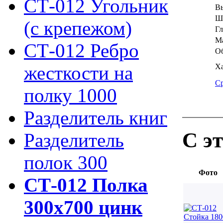
СТ-012 Угольник
Вы
Ш
(с крепежом)
Гл
Ма
СТ-012 Ребро
Об
жесткости на
Х
С
полку 1000
Разделитель книг
С э
Разделитель
полок 300
Фото
СТ-012 Полка
300х700 цинк