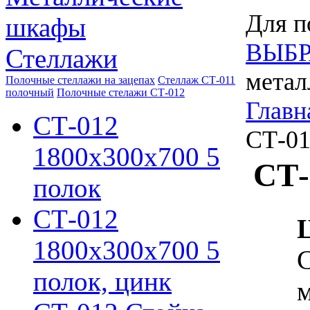
Для п
шкафы
ВЫБР
Стеллажи
метал
Полочные стеллажи на зацепах
Стеллаж СТ-011
полочный
Полочные стелажи СТ-012
Главн
СТ-012
СТ-01
1800х300х700 5
СТ-
полок
СТ-012
1800х300х700 5
С
полок, цинк
м