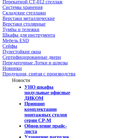
Перекатной СТ-012 стеллаж
Системы хранения
Складские стеллажи
Верстаки металлические
Верстаки столярные
Тумбы и тележки
Шкафы для инструмента
Мебель ESD
Сейфы
Пулестойкие окна
Сертифицированные двери
Передаточные Лотки и шлюзы
Новинки
Продукция, снятая с производства
Новости
УНО шкафы
модульные офисные
ДИКОМ
Принцип
комплектации
монтажных столов
серии СР-М
Обновление прайс-
листа
Уточнение нагрузок