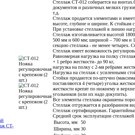
Стеллаж СТ-012 собирается на винтах.
документов и различных мелких грузов
т.д.
Стеллаж продается элементами и имеет
высоте, глубине и ширине. К стойкам 
При установке стеллажей в линию наг
Стеллаж изготавливается высотой 1800 
500 мм и 600 мм; шириной – 700 мм и 
секцию стеллажа - не менее четырех. 
Стеллаж имеет возможность регулирова
Равномерная нагрузка на полку стеллаж
+ 1 ребро жесткости- до 90 кг,
нагрузка на полку с 2-мя ребрами жестк
Нагрузка на стеллаж с усиленными стой
Стойки продаются по-штучно (максимал
поставляются 4 (четыре) уголка жестко
жесткости крепят по нижнему и верхн
угольников (или их надо докупить).
Все элементы стеллажа окрашены поро
Стеллаж отгружается в разобранном ви
Стеллаж сертифицирован. Гарантийный
Средний срок эксплуатации стеллажей 
ый
Высота, мм
50
аж CT-
Ширина, мм
30