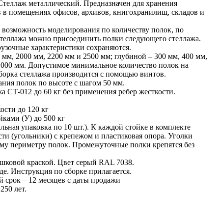
Стеллаж металлический. Предназначен для хранения
 в помещениях офисов, архивов, книгохранилищ, складов и
 возможность моделирования по количеству полок, по
стеллажа можно присоединить полки следующего стеллажа.
рузочные характеристики сохраняются.
мм, 2000 мм, 2200 мм и 2500 мм; глубиной – 300 мм, 400 мм,
1000 мм. Допустимое минимальное количество полок на
Сборка стеллажа производится с помощью винтов.
ния полок по высоте с шагом 50 мм.
а СТ-012 до 60 кг без применения ребер жесткости.
ости до 120 кг
ками (У) до 500 кг
ьная упаковка по 10 шт.). К каждой стойке в комплекте
сти (угольники) с крепежом и пластиковая опора. Уголки
ему периметру полок. Промежуточные полки крепятся без
шковой краской. Цвет серый RAL 7038.
де. Инструкция по сборке прилагается.
 срок – 12 месяцев с даты продажи
250 лет.