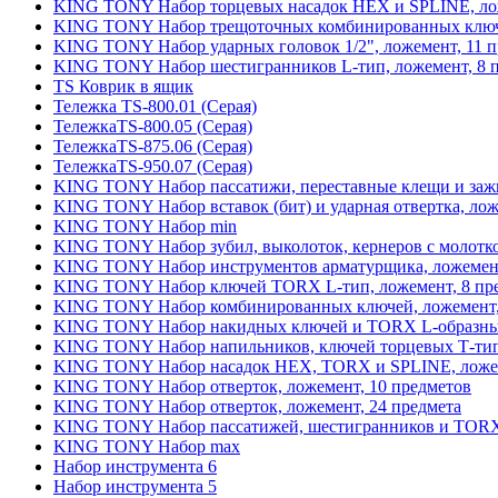
KING TONY Набор торцевых насадок HEX и SPLINE, лож
KING TONY Набор трещоточных комбинированных ключе
KING TONY Набор ударных головок 1/2", ложемент, 11 
KING TONY Набор шестигранников L-тип, ложемент, 8 
TS Коврик в ящик
Тележка TS-800.01 (Серая)
ТележкаTS-800.05 (Серая)
ТележкаTS-875.06 (Серая)
ТележкаTS-950.07 (Серая)
KING TONY Набор пассатижи, переставные клещи и зажи
KING TONY Набор вставок (бит) и ударная отвертка, лож
KING TONY Набор min
KING TONY Набор зубил, выколоток, кернеров с молотко
KING TONY Набор инструментов арматурщика, ложемент
KING TONY Набор ключей TORX L-тип, ложемент, 8 пр
KING TONY Набор комбинированных ключей, ложемент,
KING TONY Набор накидных ключей и TORX L-образных
KING TONY Набор напильников, ключей торцевых Т-типа,
KING TONY Набор насадок HEX, TORX и SPLINE, ложем
KING TONY Набор отверток, ложемент, 10 предметов
KING TONY Набор отверток, ложемент, 24 предмета
KING TONY Набор пассатижей, шестигранников и TORX 
KING TONY Набор max
Набор инструмента 6
Набор инструмента 5