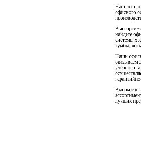
Наш интерн
офисного о
производств
В ассортим
найдете оф
системы хра
тумбы, лот
Наши офисы
оказываем 
учебного за
осуществляе
гарантийно
Высокое ка
ассортимент
лучших пре