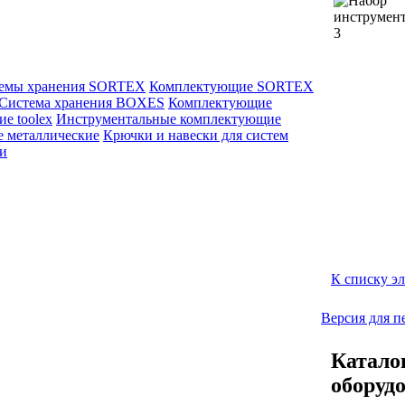
емы хранения SORTEX
Комплектующие SORTEX
Система хранения BOXES
Комплектующие
е toolex
Инструментальные комплектующие
е металлические
Крючки и навески для систем
ли
К списку э
Версия для п
Катало
оборуд