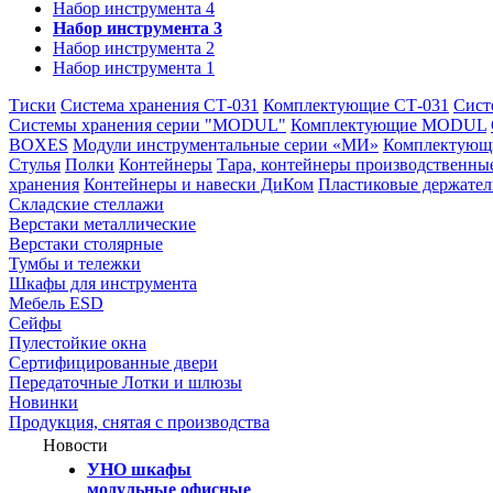
Набор инструмента 4
Набор инструмента 3
Набор инструмента 2
Набор инструмента 1
Тиски
Система хранения СТ-031
Комплектующие СТ-031
Сист
Системы хранения серии "MODUL"
Комплектующие MODUL
BOXES
Модули инструментальные серии «МИ»
Комплектующи
Стулья
Полки
Контейнеры
Тара, контейнеры производственны
хранения
Контейнеры и навески ДиКом
Пластиковые держате
Складские стеллажи
Верстаки металлические
Верстаки столярные
Тумбы и тележки
Шкафы для инструмента
Мебель ESD
Сейфы
Пулестойкие окна
Сертифицированные двери
Передаточные Лотки и шлюзы
Новинки
Продукция, снятая с производства
Новости
УНО шкафы
модульные офисные