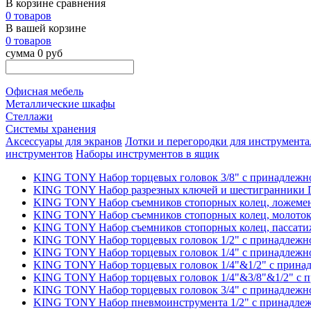
В корзине сравнения
0 товаров
В вашей корзине
0 товаров
сумма 0 руб
Офисная мебель
Металлические шкафы
Стеллажи
Системы хранения
Аксессуары для экранов
Лотки и перегородки для инструмента
инструментов
Наборы инструментов в ящик
KING TONY Набор торцевых головок 3/8" с принадлежно
KING TONY Набор разрезных ключей и шестигранники Г-
KING TONY Набор съемников стопорных колец, ложемент
KING TONY Набор съемников стопорных колец, молоток,
KING TONY Набор съемников стопорных колец, пассатиже
KING TONY Набор торцевых головок 1/2" с принадлежно
KING TONY Набор торцевых головок 1/4" с принадлежно
KING TONY Набор торцевых головок 1/4"&1/2" с принад
KING TONY Набор торцевых головок 1/4"&3/8"&1/2" с п
KING TONY Набор торцевых головок 3/4" с принадлежно
KING TONY Набор пневмоинструмента 1/2" с принадлежн