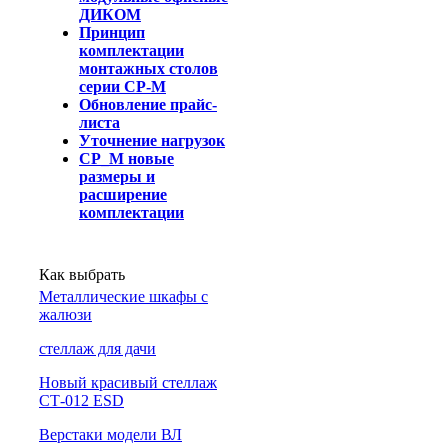
ДИКОМ
Принцип
комплектации
монтажных столов
серии СР-М
Обновление прайс-
листа
Уточнение нагрузок
СР_М новые
размеры и
расширение
комплектации
Как выбрать
Металлические шкафы с
жалюзи
cтеллаж для дачи
Новый красивый стеллаж
СТ-012 ESD
Верстаки модели ВЛ