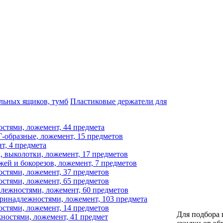
льных ящиков, тумб
Пластиковые держатели для
стями, ложемент, 44 предмета
образные, ложемент, 15 предметов
, 4 предмета
 выколотки, ложемент, 17 предметов
й и бокорезов, ложемент, 7 предметов
стями, ложемент, 37 предметов
стями, ложемент, 65 предметов
лежностями, ложемент, 60 предметов
ринадлежностями, ложемент, 103 предмета
стями, ложемент, 14 предметов
Для подбора 
остями, ложемент, 41 предмет