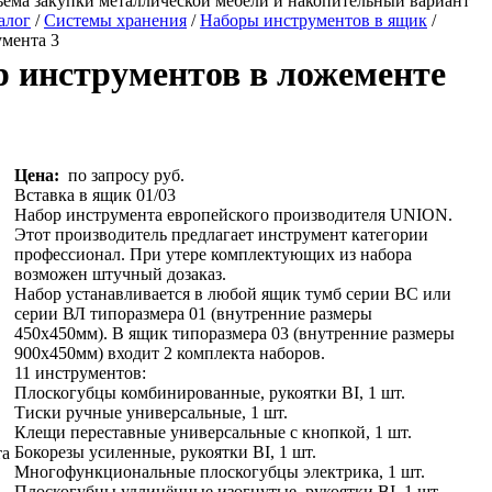
ъема закупки металлической мебели и накопительный вариант
алог
/
Системы хранения
/
Наборы инструментов в ящик
/
мента 3
 инструментов в ложементе
Цена:
по запросу руб.
Вставка в ящик 01/03
Набор инструмента европейского производителя UNION.
Этот производитель предлагает инструмент категории
профессионал. При утере комплектующих из набора
возможен штучный дозаказ.
Набор устанавливается в любой ящик тумб серии ВС или
серии ВЛ типоразмера 01 (внутренние размеры
450х450мм). В ящик типоразмера 03 (внутренние размеры
900х450мм) входит 2 комплекта наборов.
11 инструментов:
Плоскогубцы комбинированные, рукоятки BI, 1 шт.
Тиски ручные универсальные, 1 шт.
Клещи переставные универсальные с кнопкой, 1 шт.
Бокорезы усиленные, рукоятки BI, 1 шт.
Многофункциональные плоскогубцы электрика, 1 шт.
Плоскогубцы удлинённые изогнутые, рукоятки BI, 1 шт.