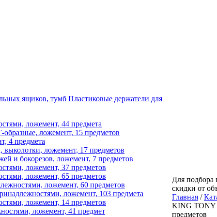
льных ящиков, тумб
Пластиковые держатели для
стями, ложемент, 44 предмета
образные, ложемент, 15 предметов
, 4 предмета
 выколотки, ложемент, 17 предметов
й и бокорезов, ложемент, 7 предметов
стями, ложемент, 37 предметов
стями, ложемент, 65 предметов
Для подбора 
лежностями, ложемент, 60 предметов
скидки от об
ринадлежностями, ложемент, 103 предмета
Главная
/
Кат
стями, ложемент, 14 предметов
KING TONY Н
остями, ложемент, 41 предмет
предметов