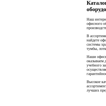
Катало
оборуд
Наш интерн
офисного о
производств
В ассортим
найдете оф
системы хра
тумбы, лот
Наши офисы
оказываем 
учебного за
осуществляе
гарантийно
Высокое ка
ассортимент
лучших пре