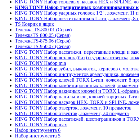
KING TONY Набор торцевых насадок HEX и SPLINE, лож
KING TONY Набор трещоточных комбинированных клю
KING TONY Набор ударных головок 1/2", ложемент, 11 
KING TONY Набор шестигранников L-тип, ложемент, 8 
TS Коврик в ящик
Тележка TS-800.01 (Серая)
ТележкаTS-800.05 (Серая)
ТележкаTS-875.06 (Серая)
ТележкаTS-950.07 (Серая)
KING TONY Набор пассатижи, переставные клещи и зажи
KING TONY Набор вставок (бит) и ударная отвертка, лож
KING TONY Набор min
KING TONY Набор зубил, выколоток, кернеров с молотко
KING TONY Набор инструментов арматурщика, ложемент
KING TONY Набор ключей TORX L-тип, ложемент, 8 пр
KING TONY Набор комбинированных ключей, ложемент,
KING TONY Набор накидных ключей и TORX L-образных
KING TONY Набор напильников, ключей торцевых Т-типа,
KING TONY Набор насадок HEX, TORX и SPLINE, ложем
KING TONY Набор отверток, ложемент, 10 предметов
KING TONY Набор отверток, ложемент, 24 предмета
KING TONY Набор пассатижей, шестигранников и TORX 
KING TONY Набор max
Набор инструмента 6
Набор инструмента 5