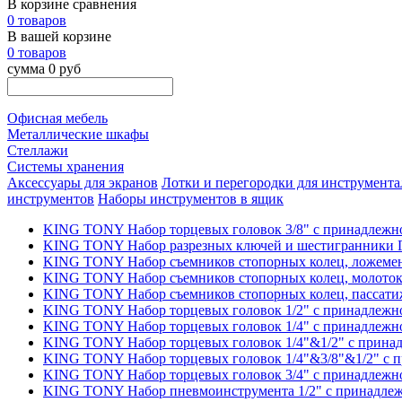
В корзине сравнения
0 товаров
В вашей корзине
0 товаров
сумма 0 руб
Офисная мебель
Металлические шкафы
Стеллажи
Системы хранения
Аксессуары для экранов
Лотки и перегородки для инструмента
инструментов
Наборы инструментов в ящик
KING TONY Набор торцевых головок 3/8" с принадлежно
KING TONY Набор разрезных ключей и шестигранники Г-
KING TONY Набор съемников стопорных колец, ложемент
KING TONY Набор съемников стопорных колец, молоток,
KING TONY Набор съемников стопорных колец, пассатиже
KING TONY Набор торцевых головок 1/2" с принадлежно
KING TONY Набор торцевых головок 1/4" с принадлежно
KING TONY Набор торцевых головок 1/4"&1/2" с принад
KING TONY Набор торцевых головок 1/4"&3/8"&1/2" с п
KING TONY Набор торцевых головок 3/4" с принадлежно
KING TONY Набор пневмоинструмента 1/2" с принадлежн