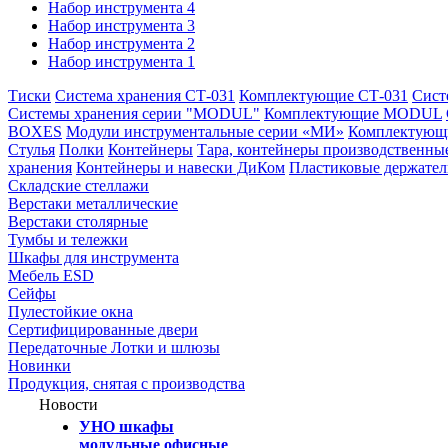
Набор инструмента 4
Набор инструмента 3
Набор инструмента 2
Набор инструмента 1
Тиски
Система хранения СТ-031
Комплектующие СТ-031
Сист
Системы хранения серии "MODUL"
Комплектующие MODUL
BOXES
Модули инструментальные серии «МИ»
Комплектующи
Стулья
Полки
Контейнеры
Тара, контейнеры производственны
хранения
Контейнеры и навески ДиКом
Пластиковые держате
Складские стеллажи
Верстаки металлические
Верстаки столярные
Тумбы и тележки
Шкафы для инструмента
Мебель ESD
Сейфы
Пулестойкие окна
Сертифицированные двери
Передаточные Лотки и шлюзы
Новинки
Продукция, снятая с производства
Новости
УНО шкафы
модульные офисные