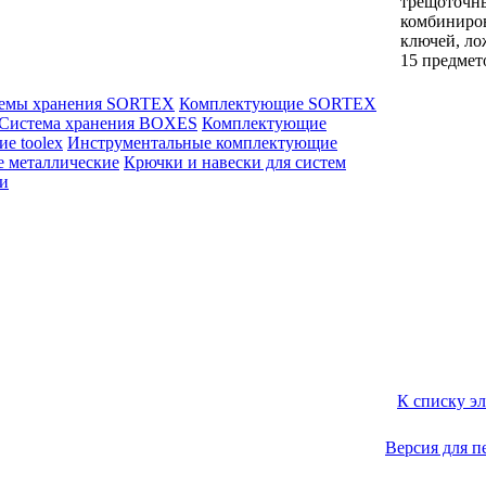
трещоточн
комбиниро
ключей, ло
15 предмет
емы хранения SORTEX
Комплектующие SORTEX
Система хранения BOXES
Комплектующие
е toolex
Инструментальные комплектующие
е металлические
Крючки и навески для систем
ли
К списку э
Версия для п