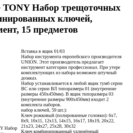
 TONY Набор трещоточных
инированных ключей,
ент, 15 предметов
Вставка в ящик 01/03
Набор инструмента европейского производителя
UNION. Этот производитель предлагает
инструмент категории профессионал. При утере
комплектующих из набора возможен штучный
дозаказ.
Набор устанавливается в любой ящик тумб серии
ВС или серии ВЛ типоразмера 01 (внутренние
размеры 450х450мм). В ящик типоразмера 03
(внутренние размеры 900х450мм) входит 2
комплекта наборов.
набор ключей, 59 шт.):
Ключ рожковый (полированные головки): 6x7,
8x9, 10x11, 12x13, 14x15, 16x17, 18x19, 20x22,
21x23, 24x27, 25x28, 30x32
Y Набор
Ключ комбинированный удлинённый