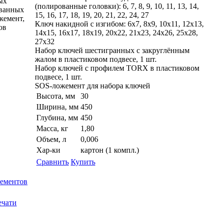
ых
(полированные головки): 6, 7, 8, 9, 10, 11, 13, 14,
ванных
15, 16, 17, 18, 19, 20, 21, 22, 24, 27
жемент,
Ключ накидной с изгибом: 6x7, 8x9, 10x11, 12x13,
ов
14x15, 16x17, 18x19, 20x22, 21x23, 24x26, 25x28,
27x32
Набор ключей шестигранных с закруглённым
жалом в пластиковом подвесе, 1 шт.
Набор ключей с профилем TORX в пластиковом
подвесе, 1 шт.
SOS-ложемент для набора ключей
Высота, мм
30
Ширина, мм
450
Глубина, мм
450
Масса, кг
1,80
Объем, л
0,006
Хар-ки
картон (1 компл.)
Сравнить
Купить
лементов
ечати