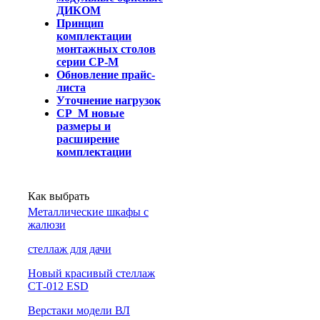
ДИКОМ
Принцип
комплектации
монтажных столов
серии СР-М
Обновление прайс-
листа
Уточнение нагрузок
СР_М новые
размеры и
расширение
комплектации
Как выбрать
Металлические шкафы с
жалюзи
cтеллаж для дачи
Новый красивый стеллаж
СТ-012 ESD
Верстаки модели ВЛ