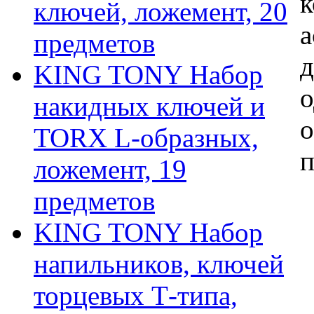
к
ключей, ложемент, 20
а
предметов
д
KING TONY Набор
о
накидных ключей и
о
TORX L-образных,
п
ложемент, 19
предметов
KING TONY Набор
напильников, ключей
торцевых Т-типа,