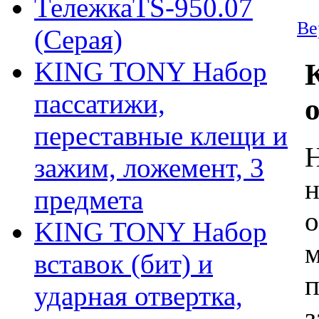
ТележкаTS-950.07
Ве
(Серая)
KING TONY Набор
пассатижи,
переставные клещи и
Н
зажим, ложемент, 3
н
предмета
о
KING TONY Набор
м
вставок (бит) и
п
ударная отвертка,
з