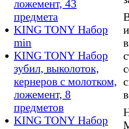
ложемент, 43
предмета
В
KING TONY Набор
и
min
в
KING TONY Набор
с
зубил, выколоток,
с
кернеров с молотком,
с
ложемент, 8
в
предметов
Н
KING TONY Набор
М