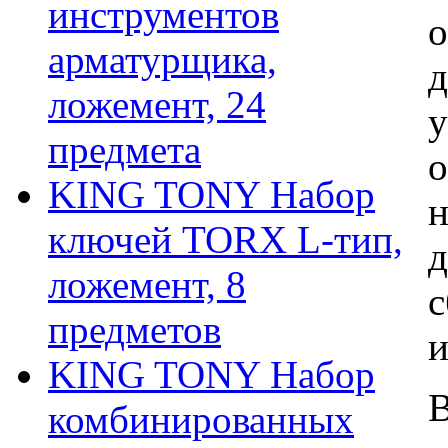
инструментов
о
арматурщика,
д
ложемент, 24
у
предмета
о
KING TONY Набор
н
ключей TORX L-тип,
д
ложемент, 8
с
предметов
и
KING TONY Набор
В
комбинированных