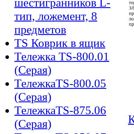
шестигранников L-
то
3/
тип, ложемент, 8
пр
ло
пр
предметов
TS Коврик в ящик
Тележка TS-800.01
(Серая)
ТележкаTS-800.05
(Серая)
ТележкаTS-875.06
К
(Серая)