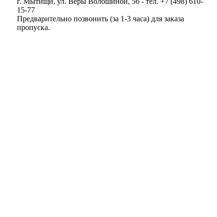
г. Мытищи, ул. Веры Волошиной, 56 - тел. +7 (498) 610-
15-77
Предварительно позвонить (за 1-3 часа) для заказа
пропуска.