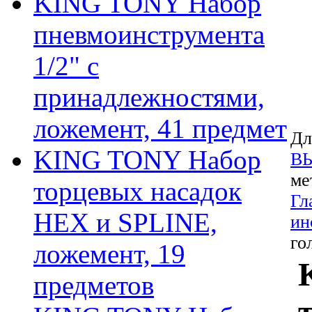
KING TONY Набор
пневмоинструмента
1/2" с
принадлежностями,
ложемент, 41 предмет
Дл
KING TONY Набор
В
ме
торцевых насадок
Гл
HEX и SPLINE,
ин
го
ложемент, 19
предметов