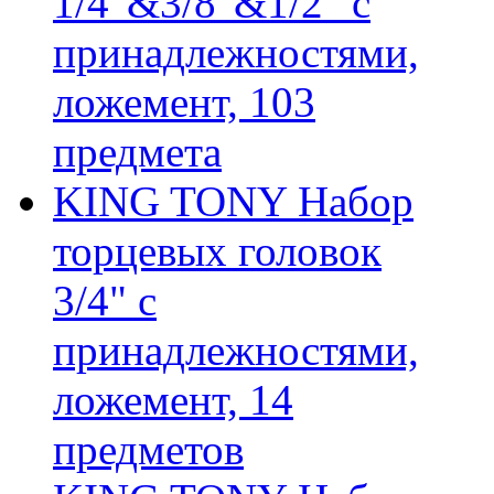
1/4"&3/8"&1/2" с
принадлежностями,
ложемент, 103
предмета
KING TONY Набор
торцевых головок
3/4" с
принадлежностями,
ложемент, 14
предметов