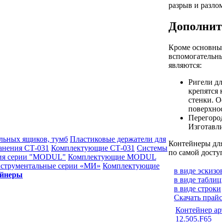
разрыв и разло
Дополнит
Кроме основны
вспомогательн
являются:
Ригели дл
крепятся 
стенки. О
поверхно
Перегород
Изготавл
льных ящиков, тумб
Пластиковые держатели для
Контейнеры для
анения СТ-031
Комплектующие СТ-031
Системы
по самой досту
ия серии "MODUL"
Комплектующие MODUL
струментальные серии «МИ»
Комплектующие
в виде эскизо
ейнеры
в виде табли
в виде строки
Скачать прайс
Контейнер ар
12.505.F65