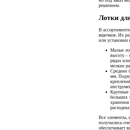
но под заказ м
решением.
Лотки дл
В ассортименте
ящичков. Их ра
или установки 
Малые лот
высоту – 
рядах или
мелкие ра
Средние б
мм. Подх
креплени
инструме
Крупные л
больших э
хранения
расходны
Все элементы, 
получились оче
обеспечивает 