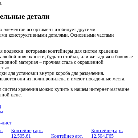
м.
ельные детали
х элементов ассортимент изобилует другими
ыми конструктивными деталями. Основными частями
я подвески, которыми контейнеры для систем хранения
к любой поверхности, будь то стойки, или же задняя и боковые
сновной материал – прочная сталь с окрашенной
стью.
ки для установки внутри короба для разделения.
иваются они из полипропилена и имеют посадочные места.
 систем хранения можно купить в нашем интернет-магазине
пной цене.
в
цы
-лист
т.
Контейнер арт.
Контейнер арт.
12.505.61
Контейнер арт.
12.504.F65