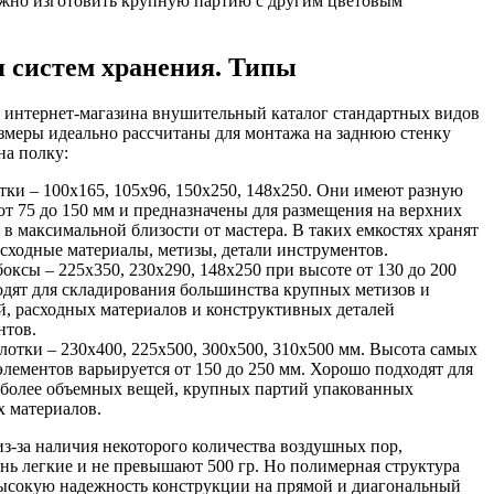
ожно изготовить крупную партию с другим цветовым
я систем хранения. Типы
 интернет-магазина внушительный каталог стандартных видов
змеры идеально рассчитаны для монтажа на заднюю стенку
на полку:
ки – 100х165, 105х96, 150х250, 148х250. Они имеют разную
от 75 до 150 мм и предназначены для размещения на верхних
 в максимальной близости от мастера. В таких емкостях хранят
сходные материалы, метизы, детали инструментов.
оксы – 225х350, 230х290, 148х250 при высоте от 130 до 200
одят для складирования большинства крупных метизов и
й, расходных материалов и конструктивных деталей
нтов.
отки – 230х400, 225х500, 300х500, 310х500 мм. Высота самых
лементов варьируется от 150 до 250 мм. Хорошо подходят для
 более объемных вещей, крупных партий упакованных
х материалов.
из-за наличия некоторого количества воздушных пор,
нь легкие и не превышают 500 гр. Но полимерная структура
высокую надежность конструкции на прямой и диагональный