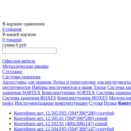
В корзине сравнения
0 товаров
В вашей корзине
0 товаров
сумма 0 руб
Офисная мебель
Металлические шкафы
Стеллажи
Системы хранения
Аксессуары для экранов
Лотки и перегородки для инструмента
инструментов
Наборы инструментов в ящик
Тиски
Система хр
хранения SORTEX
Комплектующие SORTEX
Системы хранен
Система хранения BOXES
Комплектующие BOXES
Модули ин
toolex
Инструментальные комплектующие
Стулья
Полки
Конт
Контейнер арт. 12.505.F65 (594*396*280) голубой
Контейнер арт. 12.505.61 (594*396*280) синий
Контейнер арт. 12.502.61 (400х300х147) синий
Контейнер арт. 12.504.F65 (594*396*147) голубой