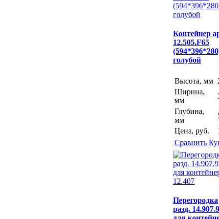
(594*396*280
голубой
Контейнер ар
12.505.F65
(594*396*280
голубой
Высота, мм
Ширина,
мм
Глубина,
мм
Цена, руб.
Сравнить
Ку
Перегородка
разд. 14.907.
для контейн