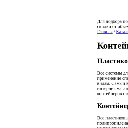
Для подбора по
скидки от объе
Главная
/
Катал
Контей
Пластико
Все системы дл
применение спе
видам. Самый в
интернет-мага
контейнеров с 
Контейне
Все пластиковы
полипропилена 