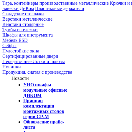
Тара, контейнеры производственные металлические
Крючки и 
навески ДиКом
Пластиковые держатели
Складские стеллажи
Верстаки металлические
Верстаки столярные
Тумбы и тележки
Шкафы для инструмента
Мебель ESD
Сейфы
Пулестойкие окна
Сертифицированные двери
Передаточные Лотки и шлюзы
Новинки
Продукция, снятая с производства
Новости
УНО шкафы
модульные офисные
ДИКОМ
Принцип
комплектации
монтажных столов
серии СР-М
Обновление прайс-
листа