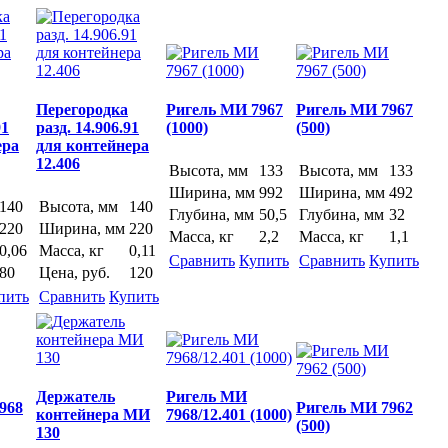
Перегородка
Ригель МИ 7967
Ригель МИ 7967
91
разд. 14.906.91
(1000)
(500)
ера
для контейнера
12.406
Высота, мм
133
Высота, мм
133
Ширина, мм
992
Ширина, мм
492
140
Высота, мм
140
Глубина, мм
50,5
Глубина, мм
32
220
Ширина, мм
220
Масса, кг
2,2
Масса, кг
1,1
0,06
Масса, кг
0,11
Сравнить
Купить
Сравнить
Купить
80
Цена, руб.
120
пить
Сравнить
Купить
Держатель
Ригель МИ
968
Ригель МИ 7962
контейнера МИ
7968/12.401 (1000)
(500)
130