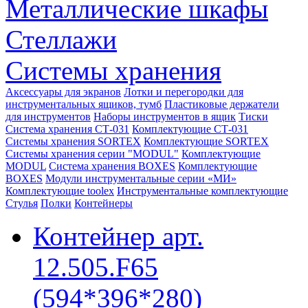
Металлические шкафы
Стеллажи
Системы хранения
Аксессуары для экранов
Лотки и перегородки для
инструментальных ящиков, тумб
Пластиковые держатели
для инструментов
Наборы инструментов в ящик
Тиски
Система хранения СТ-031
Комплектующие СТ-031
Системы хранения SORTEX
Комплектующие SORTEX
Системы хранения серии "MODUL"
Комплектующие
MODUL
Система хранения BOXES
Комплектующие
BOXES
Модули инструментальные серии «МИ»
Комплектующие toolex
Инструментальные комплектующие
Стулья
Полки
Контейнеры
Контейнер арт.
12.505.F65
(594*396*280)