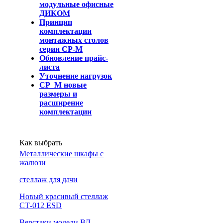
модульные офисные
ДИКОМ
Принцип
комплектации
монтажных столов
серии СР-М
Обновление прайс-
листа
Уточнение нагрузок
СР_М новые
размеры и
расширение
комплектации
Как выбрать
Металлические шкафы с
жалюзи
cтеллаж для дачи
Новый красивый стеллаж
СТ-012 ESD
Верстаки модели ВЛ