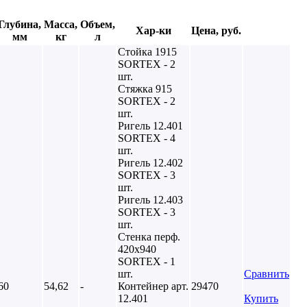
Глубина,
Масса,
Объем,
Хар-ки
Цена, руб.
мм
кг
л
Стойка 1915
SORTEX - 2
шт.
Стяжка 915
SORTEX - 2
шт.
Ригель 12.401
SORTEX - 4
шт.
Ригель 12.402
SORTEX - 3
шт.
Ригель 12.403
SORTEX - 3
шт.
Стенка перф.
420х940
SORTEX - 1
шт.
Сравнить
60
54,62
-
Контейнер арт.
29470
12.401
Купить