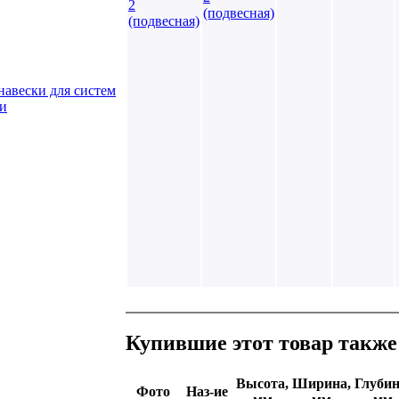
(подвесная)
навески для систем
ли
Купившие этот товар также
Высота,
Ширина,
Глубин
Фото
Наз-ие