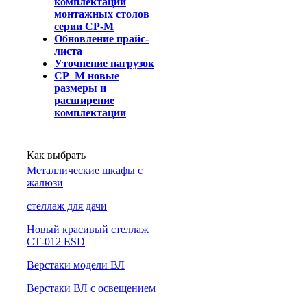
комплектации
монтажных столов
серии СР-М
Обновление прайс-
листа
Уточнение нагрузок
СР_М новые
размеры и
расширение
комплектации
Как выбрать
Металлические шкафы с
жалюзи
cтеллаж для дачи
Новый красивый стеллаж
СТ-012 ESD
Верстаки модели ВЛ
Верстаки ВЛ с освещением