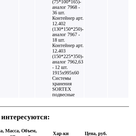
(75*100*165)-
аналог 7968 -
36 шт.
Контейнер арт.
12.402
(130*150*250)-
аналог 7967 -
18 шт.
Контейнер арт.
12.403
(150*225*350)-
аналог 7962,63
- 12 шт.
1915х995х60
Системы
хранения
SORTEX
подвесные
 интересуются:
а,
Масса,
Объем,
Хар-ки
Цена, руб.