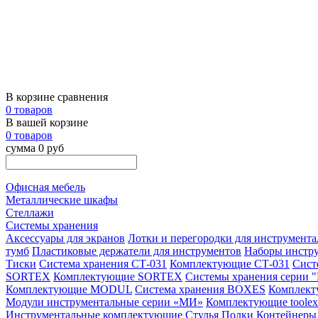
В корзине сравнения
0 товаров
В вашей корзине
0 товаров
сумма 0 руб
Офисная мебель
Металлические шкафы
Стеллажи
Системы хранения
Аксессуары для экранов
Лотки и перегородки для инструмент
тумб
Пластиковые держатели для инструментов
Наборы инстру
Тиски
Система хранения СТ-031
Комплектующие СТ-031
Сист
SORTEX
Комплектующие SORTEX
Системы хранения серии
Комплектующие MODUL
Система хранения BOXES
Комплек
Модули инструментальные серии «МИ»
Комплектующие toolex
Инструментальные комплектующие
Стулья
Полки
Контейнеры