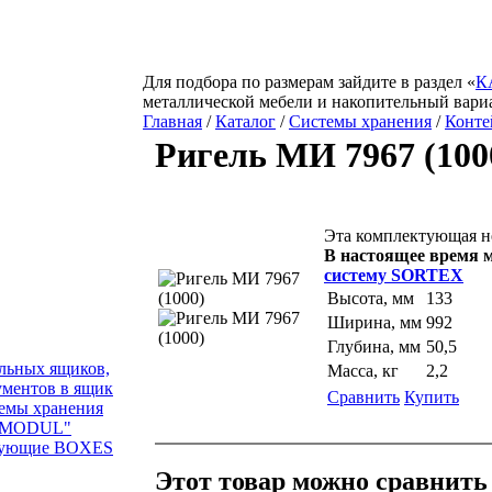
Для подбора по размерам зайдите в раздел «
К
металлической мебели и накопительный вари
Главная
/
Каталог
/
Системы хранения
/
Конте
Ригель МИ 7967 (100
Эта комплектующая не
В настоящее время 
систему SORTEX
Высота, мм
133
Ширина, мм
992
Глубина, мм
50,5
альных ящиков,
Масса, кг
2,2
ментов в ящик
Сравнить
Купить
емы хранения
 "MODUL"
тующие BOXES
Этот товар можно сравнить 