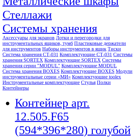
Металлические шкафы
Стеллажи
Системы хранения
Аксессуары для экранов
Лотки и перегородки для
инструментальных ящиков, тумб
Пластиковые держатели
для инструментов
Наборы инструментов в ящик
Тиски
Система хранения СТ-031
Комплектующие СТ-031
Системы
хранения SORTEX
Комплектующие SORTEX
Системы
хранения серии "MODUL"
Комплектующие MODUL
Система хранения BOXES
Комплектующие BOXES
Модули
инструментальные серии «МИ»
Комплектующие toolex
Инструментальные комплектующие
Стулья
Полки
Контейнеры
Контейнер арт.
12.505.F65
(594*396*280) голубой