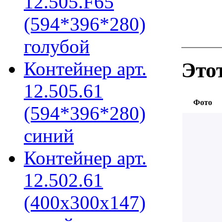
12.505.F65
(594*396*280)
голубой
Контейнер арт.
Это
12.505.61
Фото
(594*396*280)
синий
Контейнер арт.
12.502.61
(400х300х147)