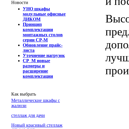
и по
Новости
УНО шкафы
модульные офисные
Высо
ДИКОМ
Принцип
пред
комплектации
монтажных столов
серии СР-М
допо
Обновление прайс-
листа
лучш
Уточнение нагрузок
СР_М новые
размеры и
прои
расширение
комплектации
Как выбрать
Металлические шкафы с
жалюзи
cтеллаж для дачи
Новый красивый стеллаж