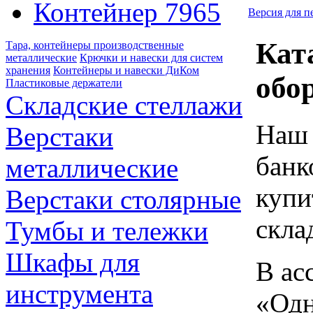
Контейнер 7965
Версия для п
Кат
Тара, контейнеры производственные
металлические
Крючки и навески для систем
хранения
Контейнеры и навески ДиКом
обо
Пластиковые держатели
Складские стеллажи
Наш 
Верстаки
банк
металлические
купи
Верстаки столярные
скла
Тумбы и тележки
Шкафы для
В ас
инструмента
«Одн