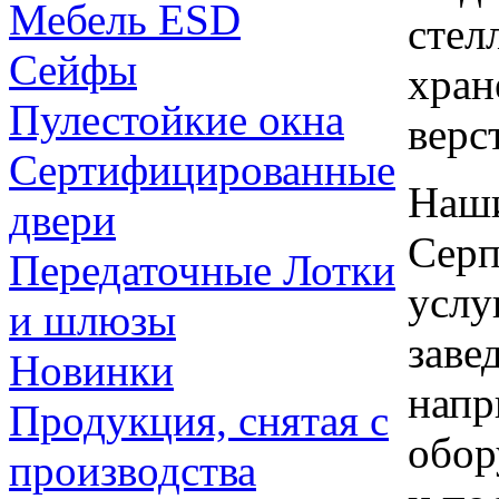
Мебель ESD
стел
Сейфы
хран
Пулестойкие окна
верс
Сертифицированные
Наши
двери
Серп
Передаточные Лотки
услу
и шлюзы
заве
Новинки
напр
Продукция, снятая с
обор
производства