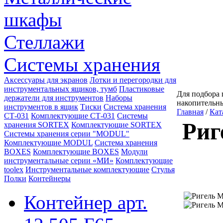
шкафы
Стеллажи
Системы хранения
Аксессуары для экранов
Лотки и перегородки для
инструментальных ящиков, тумб
Пластиковые
Для подбора 
держатели для инструментов
Наборы
накопительн
инструментов в ящик
Тиски
Система хранения
Главная
/
Кат
СТ-031
Комплектующие СТ-031
Системы
Риг
хранения SORTEX
Комплектующие SORTEX
Системы хранения серии "MODUL"
Комплектующие MODUL
Система хранения
BOXES
Комплектующие BOXES
Модули
инструментальные серии «МИ»
Комплектующие
toolex
Инструментальные комплектующие
Стулья
Полки
Контейнеры
Контейнер арт.