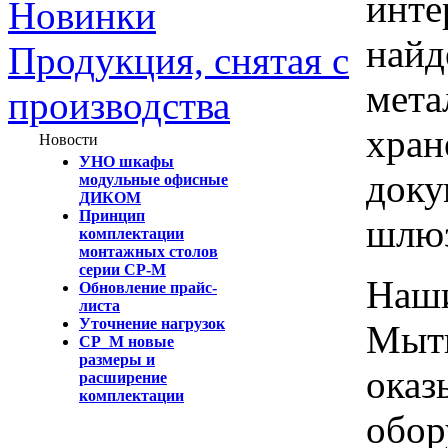
инте
Новинки
найд
Продукция, снятая с
мета
производства
хран
Новости
УНО шкафы
доку
модульные офисные
ДИКОМ
Принцип
шлю
комплектации
монтажных столов
серии СР-М
Наши
Обновление прайс-
листа
Уточнение нагрузок
Мыти
СР_М новые
размеры и
оказ
расширение
комплектации
обор