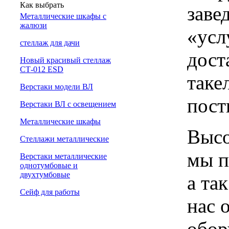
Как выбрать
заве
Металлические шкафы с
жалюзи
«усл
cтеллаж для дачи
дост
Новый красивый стеллаж
СТ-012 ESD
таке
Верстаки модели ВЛ
пост
Верстаки ВЛ с освещением
Металлические шкафы
Высо
Стеллажи металлические
мы п
Верстаки металлические
однотумбовые и
двухтумбовые
а та
Сейф для работы
нас 
обор