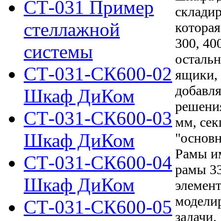
СТ-031 Пример
складир
стеллажной
которая
300, 40
системы
остальн
СТ-031-СК600-02
ящики, 
добавля
Шкаф ДиКом
решения
СТ-031-СК600-03
мм, сек
Шкаф ДиКом
"основн
Рамы и
СТ-031-СК600-04
рамы 3
Шкаф ДиКом
элемент
моделир
СТ-031-СК600-05
задачи.