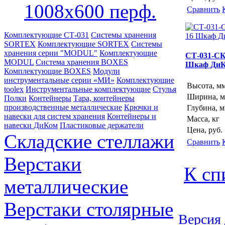
1008х600 перф.
Сравнить
Комплектующие СТ-031
Системы хранения
SORTEX
Комплектующие SORTEX
Системы
хранения серии "MODUL"
Комплектующие
СТ-031-СК
MODUL
Система хранения BOXES
Шкаф Ди
Комплектующие BOXES
Модули
инструментальные серии «МИ»
Комплектующие
Высота, м
toolex
Инструментальные комплектующие
Стулья
Ширина, 
Полки
Контейнеры
Тара, контейнеры
производственные металлические
Крючки и
Глубина, 
навески для систем хранения
Контейнеры и
Масса, кг
навески ДиКом
Пластиковые держатели
Цена, руб.
Складские стеллажи
Сравнить
Верстаки
К сп
металлические
Верстаки столярные
Версия 