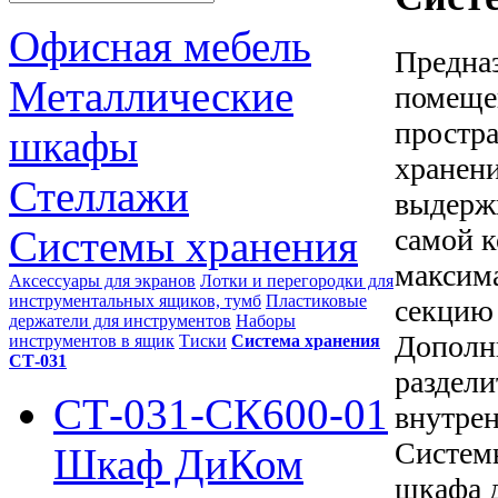
Офисная мебель
Предна
Металлические
помеще
простр
шкафы
хранени
Стеллажи
выдержи
самой к
Системы хранения
максима
Аксессуары для экранов
Лотки и перегородки для
инструментальных ящиков, тумб
Пластиковые
секцию 
держатели для инструментов
Наборы
Дополни
инструментов в ящик
Тиски
Система хранения
СТ-031
раздели
СТ-031-СК600-01
внутрен
Систем
Шкаф ДиКом
шкафа 