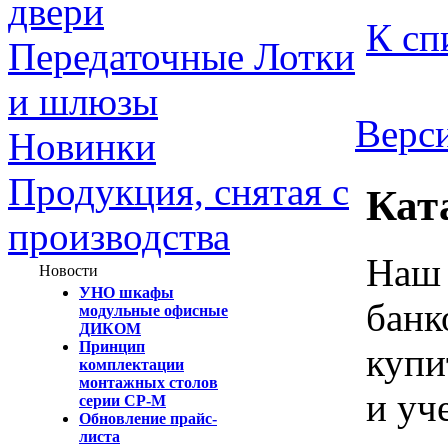
двери
К сп
Передаточные Лотки
и шлюзы
Верси
Новинки
Продукция, снятая с
Кат
производства
Наш 
Новости
УНО шкафы
банк
модульные офисные
ДИКОМ
Принцип
купи
комплектации
монтажных столов
и уч
серии СР-М
Обновление прайс-
листа