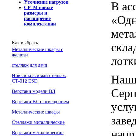
Уточнение нагрузок
В ас
СР_М новые
размеры и
«Одн
расширение
комплектации
мета
Как выбрать
скла
Металлические шкафы с
жалюзи
лотк
cтеллаж для дачи
Наши
Новый красивый стеллаж
СТ-012 ESD
Серп
Верстаки модели ВЛ
Верстаки ВЛ с освещением
услу
Металлические шкафы
заве
Стеллажи металлические
напр
Верстаки металлические