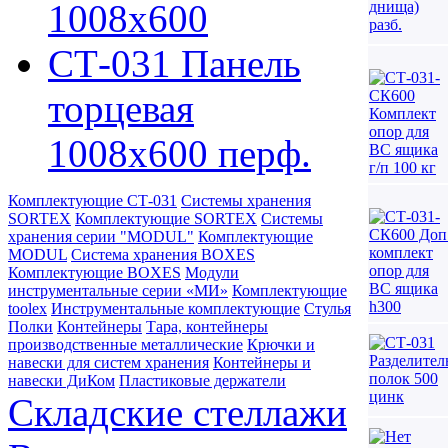
1008х600
СТ-031 Панель
торцевая
1008х600 перф.
Комплектующие СТ-031
Системы хранения
SORTEX
Комплектующие SORTEX
Системы
хранения серии "MODUL"
Комплектующие
MODUL
Система хранения BOXES
Комплектующие BOXES
Модули
инструментальные серии «МИ»
Комплектующие
toolex
Инструментальные комплектующие
Стулья
Полки
Контейнеры
Тара, контейнеры
производственные металлические
Крючки и
навески для систем хранения
Контейнеры и
навески ДиКом
Пластиковые держатели
Складские стеллажи