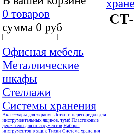
В вашей корзине
хран
0 товаров
СТ-
сумма 0 руб
Офисная мебель
Металлические
шкафы
Стеллажи
Системы хранения
Аксессуары для экранов
Лотки и перегородки для
инструментальных ящиков, тумб
Пластиковые
держатели для инструментов
Наборы
инструментов в ящик
Тиски
Система хранения