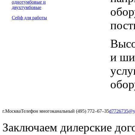
однотумбовые и
двухтумбовые
обор
Сейф для работы
пост
Высо
и ши
услу
обор
г.Москва
Телефон многоканальный (495) 772‒67‒35
d7726735@y
Заключаем дилерские дог