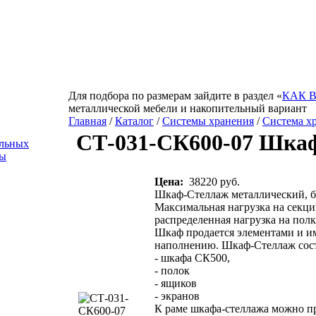
Для подбора по размерам зайдите в раздел «
КАК 
металлической мебели и накопительный вариант
Главная
/
Каталог
/
Системы хранения
/
Система х
СТ-031-СК600-07 Шка
альных
ы
Цена:
38220 руб.
Шкаф-Стеллаж металлический, б
Максимальная нагрузка на секци
распределенная нагрузка на полку
Шкаф продается элементами и и
наполнению. Шкаф-Стеллаж сост
- шкафа СК500,
- полок
- ящиков
- экранов
К раме шкафа-стеллажа можно п