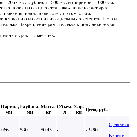
й - 2067 мм, глубиной - 500 мм, и шириной - 1000 мм.
тво полок на секцию стеллажа - не менее четырех.
лирования полок по высоте с шагом 53 мм.
конструкцию и состоит из отдельных элементов. Полки
стеллажа. Закрепление рам стеллажа к полу анкерными
тийный срок -12 месяцев.
Ширина,
Глубина,
Масса,
Объем,
Хар-
Цена, руб.
мм
мм
кг
л
ки
Сравнить
1066
530
50,45
-
23280
Купить