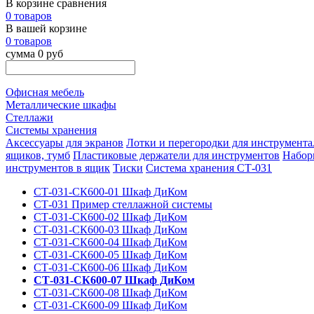
В корзине сравнения
0 товаров
В вашей корзине
0 товаров
сумма 0 руб
Офисная мебель
Металлические шкафы
Стеллажи
Системы хранения
Аксессуары для экранов
Лотки и перегородки для инструмент
ящиков, тумб
Пластиковые держатели для инструментов
Набор
инструментов в ящик
Тиски
Система хранения СТ-031
СТ-031-СК600-01 Шкаф ДиКом
СТ-031 Пример стеллажной системы
СТ-031-СК600-02 Шкаф ДиКом
СТ-031-СК600-03 Шкаф ДиКом
СТ-031-СК600-04 Шкаф ДиКом
СТ-031-СК600-05 Шкаф ДиКом
СТ-031-СК600-06 Шкаф ДиКом
СТ-031-СК600-07 Шкаф ДиКом
СТ-031-СК600-08 Шкаф ДиКом
СТ-031-СК600-09 Шкаф ДиКом