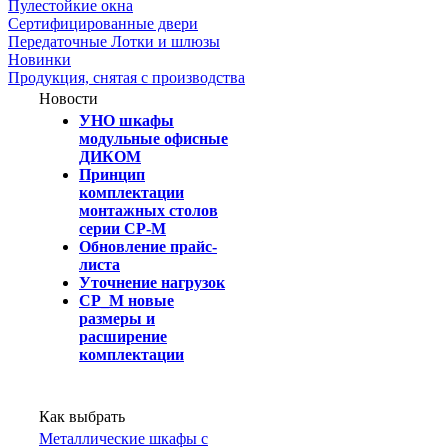
Пулестойкие окна
Сертифицированные двери
Передаточные Лотки и шлюзы
Новинки
Продукция, снятая с производства
Новости
УНО шкафы
модульные офисные
ДИКОМ
Принцип
комплектации
монтажных столов
серии СР-М
Обновление прайс-
листа
Уточнение нагрузок
СР_М новые
размеры и
расширение
комплектации
Как выбрать
Металлические шкафы с