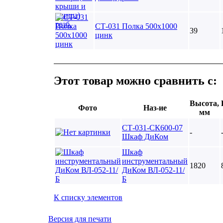
СТ-031 Полка 500х1000
39
цинк
Этот товар можно сравнить с:
Высота,
Фото
Наз-ие
мм
СТ-031-СК600-07
-
Шкаф ДиКом
Шкаф
инструментальный
1820
ДиКом ВЛ-052-11/
Б
К списку элементов
Версия для печати