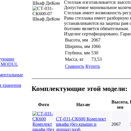
Стеллаж изготавливается: высото
Допустимое минимальное количес
Стеллаж имеет возможность регу
Рама стеллажа имеет разборную 
устанавливаются на зацепы рам 
болтами является обязательным.
Изделие сертифицировано. Гаран
Высота, мм
2067
Ширина, мм
1066
Глубина, мм
530
тующие
Масса, кг
73,53
е MODUL
Сравнить
Купить
ментальные
м хранения
Комплектующие этой модели:
Высота,
Фото
Наз-ие
мм
СТ-031-СК600 Комплект
шкафа (без крыши и
2067
днища) разб.