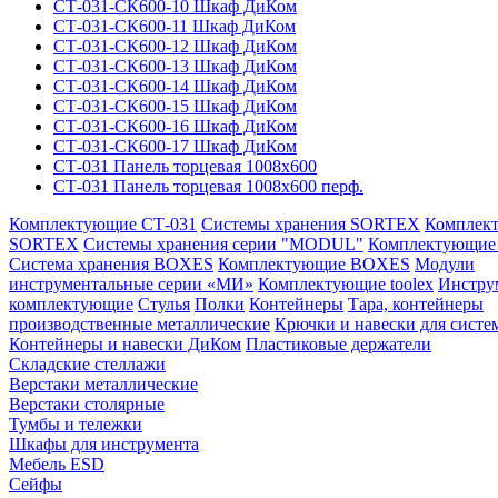
СТ-031-СК600-10 Шкаф ДиКом
СТ-031-СК600-11 Шкаф ДиКом
СТ-031-СК600-12 Шкаф ДиКом
СТ-031-СК600-13 Шкаф ДиКом
СТ-031-СК600-14 Шкаф ДиКом
СТ-031-СК600-15 Шкаф ДиКом
СТ-031-СК600-16 Шкаф ДиКом
СТ-031-СК600-17 Шкаф ДиКом
СТ-031 Панель торцевая 1008х600
СТ-031 Панель торцевая 1008х600 перф.
Комплектующие СТ-031
Системы хранения SORTEX
Комплек
SORTEX
Системы хранения серии "MODUL"
Комплектующи
Система хранения BOXES
Комплектующие BOXES
Модули
инструментальные серии «МИ»
Комплектующие toolex
Инстру
комплектующие
Стулья
Полки
Контейнеры
Тара, контейнеры
производственные металлические
Крючки и навески для систе
Контейнеры и навески ДиКом
Пластиковые держатели
Складские стеллажи
Верстаки металлические
Верстаки столярные
Тумбы и тележки
Шкафы для инструмента
Мебель ESD
Сейфы