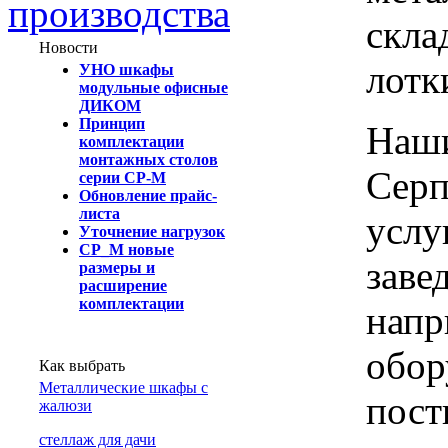
производства
скла
Новости
лотк
УНО шкафы
модульные офисные
ДИКОМ
Принцип
Наши
комплектации
монтажных столов
Серп
серии СР-М
Обновление прайс-
листа
услу
Уточнение нагрузок
СР_М новые
заве
размеры и
расширение
комплектации
напр
обор
Как выбрать
Металлические шкафы с
пост
жалюзи
cтеллаж для дачи