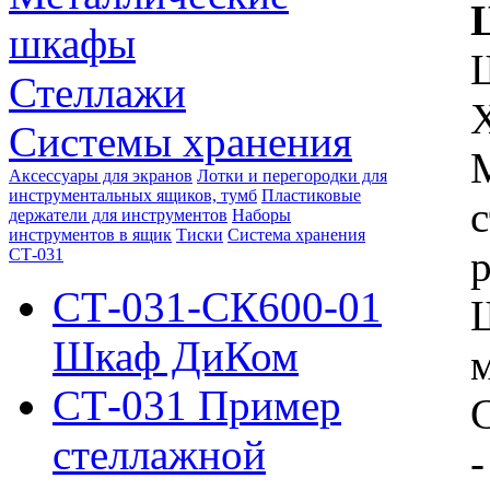
шкафы
Стеллажи
Системы хранения
Аксессуары для экранов
Лотки и перегородки для
инструментальных ящиков, тумб
Пластиковые
держатели для инструментов
Наборы
инструментов в ящик
Тиски
Система хранения
р
СТ-031
СТ-031-СК600-01
Шкаф ДиКом
СТ-031 Пример
С
стеллажной