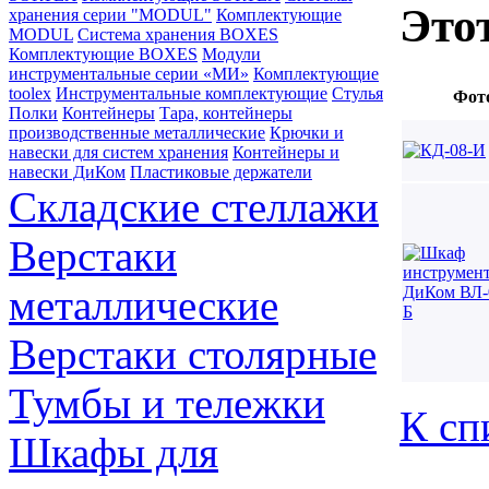
Это
хранения серии "MODUL"
Комплектующие
MODUL
Система хранения BOXES
Комплектующие BOXES
Модули
инструментальные серии «МИ»
Комплектующие
toolex
Инструментальные комплектующие
Стулья
Фот
Полки
Контейнеры
Тара, контейнеры
производственные металлические
Крючки и
навески для систем хранения
Контейнеры и
навески ДиКом
Пластиковые держатели
Складские стеллажи
Верстаки
металлические
Верстаки столярные
Тумбы и тележки
К сп
Шкафы для