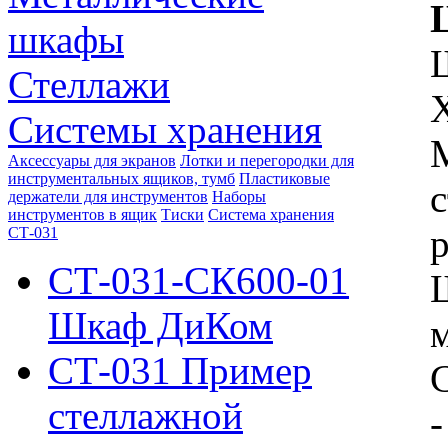
шкафы
Стеллажи
Системы хранения
Аксессуары для экранов
Лотки и перегородки для
инструментальных ящиков, тумб
Пластиковые
держатели для инструментов
Наборы
инструментов в ящик
Тиски
Система хранения
р
СТ-031
СТ-031-СК600-01
Шкаф ДиКом
СТ-031 Пример
С
стеллажной