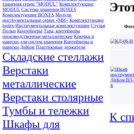
Это
хранения серии "MODUL"
Комплектующие
MODUL
Система хранения BOXES
Комплектующие BOXES
Модули
инструментальные серии «МИ»
Комплектующие
toolex
Инструментальные комплектующие
Стулья
Фот
Полки
Контейнеры
Тара, контейнеры
производственные металлические
Крючки и
навески для систем хранения
Контейнеры и
навески ДиКом
Пластиковые держатели
Складские стеллажи
Верстаки
металлические
Верстаки столярные
Тумбы и тележки
К сп
Шкафы для