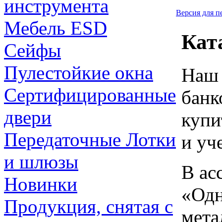
инструмента
Версия для п
Мебель ESD
Кат
Сейфы
Пулестойкие окна
Наш 
Сертифицированные
банк
двери
купи
Передаточные Лотки
и уч
и шлюзы
В ас
Новинки
«Одн
Продукция, снятая с
мета