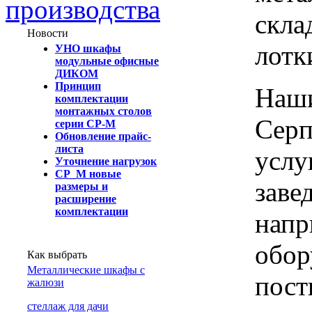
производства
скла
Новости
лотк
УНО шкафы
модульные офисные
ДИКОМ
Принцип
Наши
комплектации
монтажных столов
Серп
серии СР-М
Обновление прайс-
листа
услу
Уточнение нагрузок
СР_М новые
заве
размеры и
расширение
комплектации
напр
обор
Как выбрать
Металлические шкафы с
пост
жалюзи
cтеллаж для дачи