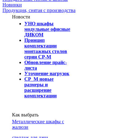
Новинки
Продукция, снятая с производства
Новости
УНО шкафы
модульные офисные
ДИКОМ
Принцип
комплектации
монтажных столов
серии СР-М
Обновление прайс-
листа
Уточнение нагрузок
СР_М новые
размеры и
расширение
комплектации
Как выбрать
Металлические шкафы с
жалюзи
cтеллаж для дачи