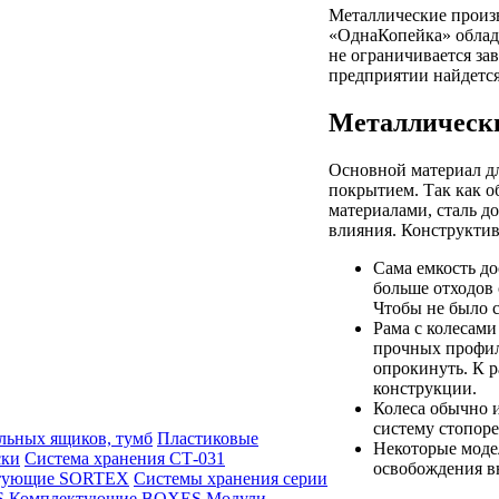
Металлические произ
«ОднаКопейка» облад
не ограничивается за
предприятии найдется
Металлическ
Основной материал д
покрытием. Так как о
материалами, сталь д
влияния. Конструктив
Сама емкость до
больше отходов
Чтобы не было с
Рама с колесами
прочных профил
опрокинуть. К 
конструкции.
Колеса обычно 
систему стопоре
льных ящиков, тумб
Пластиковые
Некоторые моде
ски
Система хранения СТ-031
освобождения в
тующие SORTEX
Системы хранения серии
S
Комплектующие BOXES
Модули