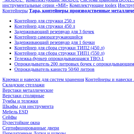
инструментальные серии «МИ»
Комплектующие toolex
Инстру
Контейнеры
Тара, контейнеры производственные металлич
Контейнер для стружки 250 л
Контейнер для стружки 450 л
Задерживающий резервуар для 3 бочек
Контейнер саморазгружающийся
Задерживающий резервуар для 1 бочки
Контейнер для сбора стружки ТИП2 (450 л)
Контейнер для сбора стружки ТИП1 (550 л)
Тележка-бункер опрокидывающаяся ТВО-1
Опрокидыватель 200 литровых бочек с опрокидывающим
Опрокидыватель канистр 50/60 литров
Крючки и навески для систем хранения
Контейнеры и навески
Складские стеллажи
Верстаки металлические
Верстаки столярные
Тумбы и тележки
Шкафы для инструмента
Мебель ESD
Сейфы
Пулестойкие окна
Сертифицированные двери
Передаточные Лотки и шлюзы