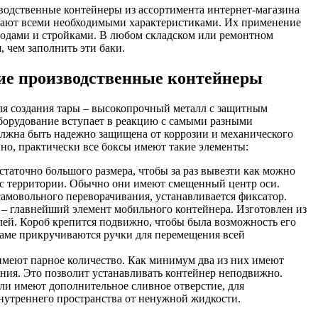
водственные контейнеры из ассортимента интернет-магазина
ают всеми необходимыми характеристиками. Их применение
водами и стройками. В любом складском или ремонтном
, чем заполнить эти баки.
ие производственные контейнеры
ля создания тары – высокопрочный металл с защитным
борудование вступает в реакцию с самыми разными
олжна быть надежно защищена от коррозии и механического
но, практически все боксы имеют такие элементы:
статочно большого размера, чтобы за раз вывезти как можно
 с территории. Обычно они имеют смещенный центр оси.
амовольного переворачивания, устанавливается фиксатор.
 – главнейший элемент мобильного контейнера. Изготовлен из
ей. Короб крепится подвижно, чтобы была возможность его
раме прикручиваются ручки для перемещения всей
имеют парное количество. Как минимум два из них имеют
ния. Это позволит устанавливать контейнер неподвижно.
ли имеют дополнительное сливное отверстие, для
нутреннего пространства от ненужной жидкости.