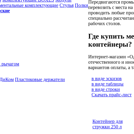
Передвигаются промы
ментальные комплектующие
Стулья
Полки
перевозить с места н
еские
проводить любые про
специально рассчитан
рабочих столов.
Где купить м
контейнеры?
Интернет-магазин «О
отечественного и ино
 рычагом
вариантов оплаты, а 
в виде эскизов
 ДиКом
Пластиковые держатели
в виде таблицы
в виде строки
Скачать прайс-лист
Контейнер для
стружки 250 л