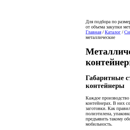
Для подбора по размер
от объема закупки ме
Главная
/
Каталог
/
Си
металлические
Металличе
контейне
Габаритные с
контейнеры
Каждое производство
контейнерах. В них с
заготовки. Как прави
полиэтилена, упаковк
предъявить такому об
мобильность.