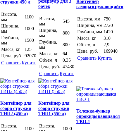
резервуар для 3
Контейнер
стружки 450 л
бочек
саморазгружающийся
Высота,
1100
Высота,
Высота, мм
750
мм
545
мм
Ширина, мм
2720
Ширина,
1000
Ширина,
мм
Глубина, мм
1420
800
мм
Глубина,
Масса, кг
310
1500
Глубина,
мм
800
Объем, л
2,9
мм
Масса, кг
125
Цена, руб.
169940
Масса, кг
64
Цена, руб.
92070
Сравнить
Купить
Объем, л
0,35
Сравнить
Купить
Цена, руб.
47430
Сравнить
Купить
Контейнер для
Контейнер для
сбора стружки
сбора стружки
Тележка-бункер
ТИП2 (450 л)
ТИП1 (550 л)
опрокидывающаяся
ТВО-1
Высота,
Высота,
1100
1000