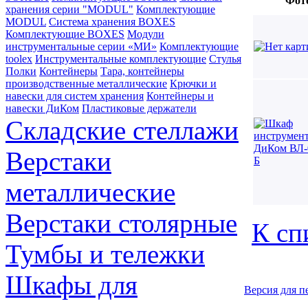
Фот
хранения серии "MODUL"
Комплектующие
MODUL
Система хранения BOXES
Комплектующие BOXES
Модули
инструментальные серии «МИ»
Комплектующие
toolex
Инструментальные комплектующие
Стулья
Полки
Контейнеры
Тара, контейнеры
производственные металлические
Крючки и
навески для систем хранения
Контейнеры и
навески ДиКом
Пластиковые держатели
Складские стеллажи
Верстаки
металлические
Верстаки столярные
К сп
Тумбы и тележки
Шкафы для
Версия для п