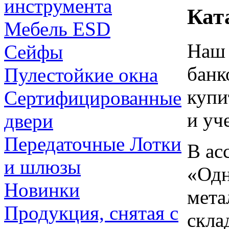
инструмента
Кат
Мебель ESD
Наш 
Сейфы
банк
Пулестойкие окна
купи
Сертифицированные
и уч
двери
Передаточные Лотки
В ас
и шлюзы
«Одн
Новинки
мета
Продукция, снятая с
скла