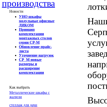
производства
лотк
Новости
УНО шкафы
Наши
модульные офисные
ДИКОМ
Серп
Принцип
комплектации
монтажных столов
услу
серии СР-М
Обновление прайс-
заве
листа
Уточнение нагрузок
СР_М новые
напр
размеры и
расширение
обор
комплектации
пост
Как выбрать
Металлические шкафы с
жалюзи
Высо
cтеллаж для дачи