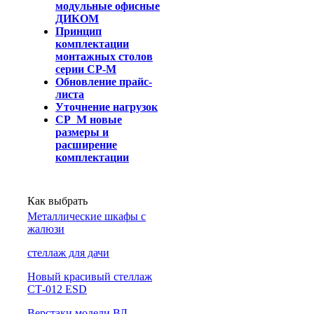
модульные офисные
ДИКОМ
Принцип
комплектации
монтажных столов
серии СР-М
Обновление прайс-
листа
Уточнение нагрузок
СР_М новые
размеры и
расширение
комплектации
Как выбрать
Металлические шкафы с
жалюзи
cтеллаж для дачи
Новый красивый стеллаж
СТ-012 ESD
Верстаки модели ВЛ