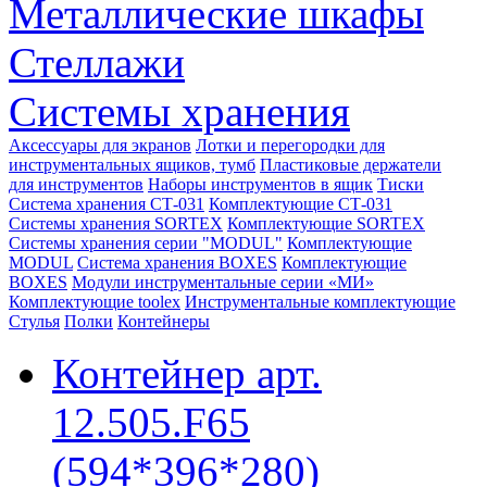
Металлические шкафы
Стеллажи
Системы хранения
Аксессуары для экранов
Лотки и перегородки для
инструментальных ящиков, тумб
Пластиковые держатели
для инструментов
Наборы инструментов в ящик
Тиски
Система хранения СТ-031
Комплектующие СТ-031
Системы хранения SORTEX
Комплектующие SORTEX
Системы хранения серии "MODUL"
Комплектующие
MODUL
Система хранения BOXES
Комплектующие
BOXES
Модули инструментальные серии «МИ»
Комплектующие toolex
Инструментальные комплектующие
Стулья
Полки
Контейнеры
Контейнер арт.
12.505.F65
(594*396*280)